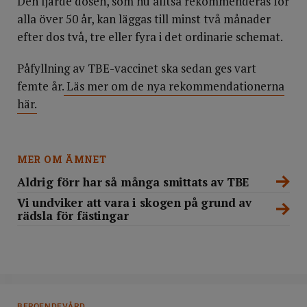
Den fjärde dosen, som nu alltså rekommenderas för
alla över 50 år, kan läggas till minst två månader
efter dos två, tre eller fyra i det ordinarie schemat.
Påfyllning av TBE-vaccinet ska sedan ges vart
femte år.
Läs mer om de nya rekommendationerna
här.
MER OM ÄMNET
Aldrig förr har så många smittats av TBE
Vi undviker att vara i skogen på grund av
rädsla för fästingar
DELA
BEROENDEVÅRD