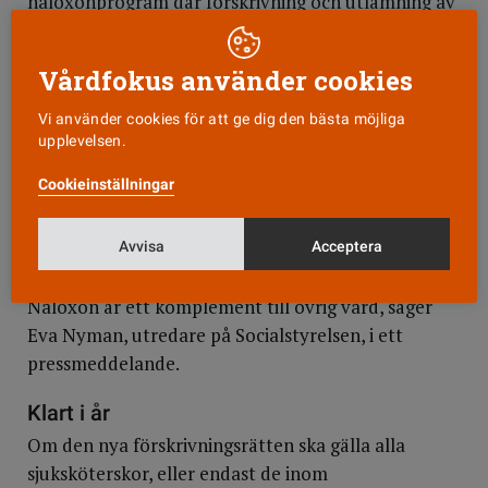
naloxonprogram där förskrivning och utlämning av
naloxon kombineras med utbildning. Programmen
skulle exempelvis kunna bedrivas av
Vårdfokus använder cookies
sprututbytesverksamheter eller inom
kriminalvården.
Vi använder cookies för att ge dig den bästa möjliga
upplevelsen.
– För att fler liv ska kunna räddas med naloxon
Cookieinställningar
behöver förskrivningen kompletteras med
utbildning. Man behöver kunna känna igen en
Avvisa
Acceptera
opioidöverdos, veta hur läkemedlet verkar, kunna
ge hjärt-lungräddning och larma ambulans.
Naloxon är ett komplement till övrig vård, säger
Eva Nyman, utredare på Socialstyrelsen, i ett
pressmeddelande.
Klart i år
Om den nya förskrivningsrätten ska gälla alla
sjuksköterskor, eller endast de inom