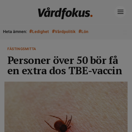
#
#
#
Heta ämnen:
Ledighet
Vårdpolitik
Lön
FÄSTINGSMITTA
Personer över 50 bör få
en extra dos TBE-vaccin