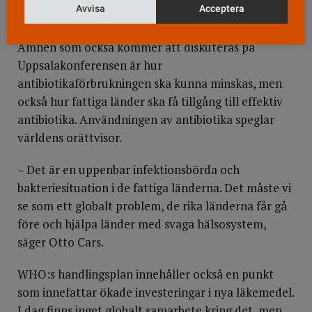
Avvisa
Acceptera
och ordförande i konferensens kommitté.
Ämnen som också kommer att diskuteras på
Uppsalakonferensen är hur
antibiotikaförbrukningen ska kunna minskas, men
också hur fattiga länder ska få tillgång till effektiv
antibiotika. Användningen av antibiotika speglar
världens orättvisor.
– Det är en uppenbar infektionsbörda och
bakteriesituation i de fattiga länderna. Det måste vi
se som ett globalt problem, de rika länderna får gå
före och hjälpa länder med svaga hälsosystem,
säger Otto Cars.
WHO:s handlingsplan innehåller också en punkt
som innefattar ökade investeringar i nya läkemedel.
I dag finns inget globalt samarbete kring det, men