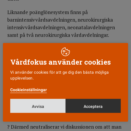
Liknande poänglönesystem finns på
barnintensivvårdsavdelningen, neurokirurgiska
intensivvårdsavdelningen, neonatalavdelningen
samt på två neurokirurgiska vårdavdelningar.
Däremot finns det i dag inget poänglönesystem på
den vanliga intensivvårdsavdelningen, som enligt
Vårdfokus använder cookies
somliga därför har haft svårare att rekrytera
personal jämfört med exempelvis thoraxintensiven.
Vi använder cookies för att ge dig den bästa möjliga
upplevelsen.
Ledningen vill ha enehtligt system
Cookieinställningar
Det sjukhusledningen nu vill är att samtliga
intensivvårdsavdelningar ska använda sig av samma
Avvisa
Acceptera
typ av poängsystem.
? Därmed neutraliserar vi diskussionen om att man