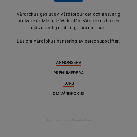
Vårdfokus ges ut av
Vårdförbundet
och ansvarig
utgivare är Michelle Wahrolén. Vårdfokus har en
självständig ställning.
Läs mer här.
Läs om Vårdfokus
hantering av personuppgifter
.
ANNONSERA
PRENUMERERA
KURS
OM VÅRDFOKUS
Byggd med
av WonderFour