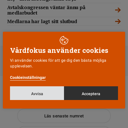
Avtalskongressen väntar ännu på
medlarbudet
Medlarna har lagt sitt slutbud
DELA
Vårdfokus använder cookies
Vi använder cookies för att ge dig den bästa möjliga
Till Vårdfokus startsida
upplevelsen.
Cookieinställningar
Avvisa
Acceptera
Läs senaste numret