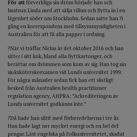
För att
förverkliga sin dröm började han och
hustrun Linda med att sälja villan och flytta in i en
lägenhet söder om Stockholm. Sedan satte han ?i
gång en korrespondens med tillsynsmyndig­heten i
Australien för att få alla papper i ordning.
?När vi träffar Niclas är det oktober 2016 och han
sitter i sitt kök, bland alla flyttkartonger, och
berättar om drömmen som kom av sig. Han tog sin
sjuksköterskeexamen vid Lunds universitet 1999.
För några månader sedan fick han ett slutligt
besked från Australien health practitioner
regulation agency, AHPRA: ”Ackrediteringen av
Lunds universitet godkänns inte.”
?Då hade han slitit med förberedelserna i tre år.
Han hade lagt ner mycket energi och en hel del
pengar. Läst engelska på Folkuniversitetet, skadat