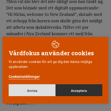
?Men väl där blev det inte riktigt som han tänkt sig.
Det som började med ett digitalt uppmuntrande:
”Hi Niclas, welcome to New Zealand”, slutade med
ett avhopp från kursen som skulle göra det möjligt
att arbeta som sjuksköterska. ?Efter ett par
månader i Nya Zeeland kommer ett mejl från
Niclas:
?”Jag var den första svenska sjuksköterskan som
Vårdfokus använder cookies
gick den här kursen på den här skolan. Om det gått
Vi använder cookies för att ge dig den bästa möjliga
andra svenska deltagare på någon av de andra
upplevelsen.
skolorna vet jag inte. Fick känslan av att svenska
sjuksköterskor i första hand söker sig till Australien,
Cookieinställningar
något som inte är så lätt. Det verkar som om
svenska läkare gärna åker till Nya Zeeland för att
Avvisa
Acceptera
jobba i något eller några år, men hur stor siffran är
vet jag inte.”? ?