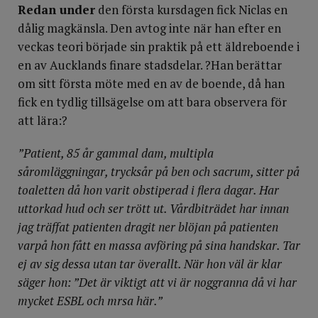
Redan under
den första kursdagen fick Niclas en
dålig magkänsla. Den avtog inte när han efter en
veckas teori började sin praktik på ett äldreboende i
en av Aucklands finare stadsdelar. ?Han berättar
om sitt första möte med en av de boende, då han
fick en tydlig tillsägelse om att bara observera för
att lära:?
”Patient, 85 år gammal dam, multipla
såromläggningar, trycksår på ben och sacrum, sitter på
toaletten då hon varit obstiperad i flera dagar. Har
uttorkad hud och ser trött ut. Vårdbiträdet har innan
jag träffat patienten dragit ner blöjan på patienten
varpå hon fått en massa avföring på sina handskar. Tar
ej av sig dessa utan tar överallt. När hon väl är klar
säger hon: ”Det är viktigt att vi är noggranna då vi har
mycket ESBL och mrsa här.”