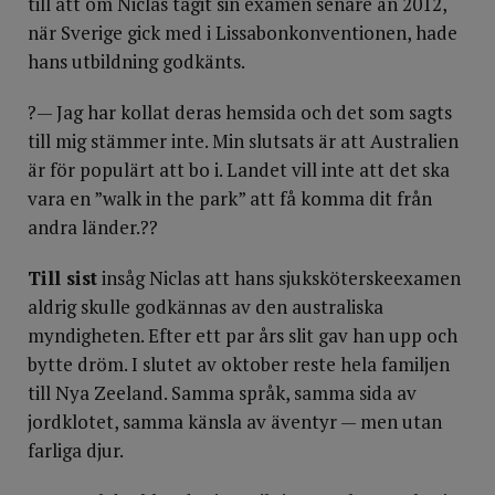
till att om Niclas tagit sin examen senare än 2012,
när Sverige gick med i Lissabonkonventionen, hade
hans utbildning godkänts.
?— Jag har kollat deras hemsida och det som sagts
till mig stämmer inte. Min slutsats är att Australien
är för populärt att bo i. Landet vill inte att det ska
vara en ”walk in the park” att få komma dit från
andra länder.??
Till sist
insåg Niclas att hans sjuksköterskeexamen
aldrig skulle godkännas av den australiska
myndigheten. Efter ett par års slit gav han upp och
bytte dröm. I slutet av oktober reste hela familjen
till Nya Zeeland. Samma språk, samma sida av
jordklotet, samma känsla av äventyr — men utan
farliga djur.