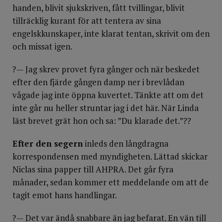
handen, blivit sjukskriven, fått tvillingar, blivit
tillräcklig kurant för att tentera av sina
engelskkunskaper, inte klarat tentan, skrivit om den
och missat igen.
?— Jag skrev provet fyra gånger och när beskedet
efter den fjärde gången damp ner i brevlådan
vågade jag inte öppna kuvertet. Tänkte att om det
inte går nu heller struntar jag i det här. När Linda
läst brevet grät hon och sa: ”Du klarade det.”??
Efter den segern
inleds den långdragna
korrespondensen med myndigheten. Lättad skickar
Niclas sina papper till AHPRA. Det går fyra
månader, sedan kommer ett meddelande om att de
tagit emot hans handlingar.
?— Det var ändå snabbare än jag befarat. En vän till