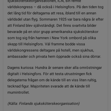
sjuksköterskeorganisationen, ICN, sin femte
världskongress – då också i Helsingfors. På den tiden tog
det lång tid för deltagarna att resa, ibland till en annan
världsdel utan flyg. Sommaren 1925 var bara några år efter
att Finland blev självständigt. Det finns svartvita bilder
bevarade på en stor grupp amerikanska sjuksköterskor
som tog sig från hamnen i New York ombord på olika
skepp till Helsingfors. Väl framme bodde vissa
världskongressens deltagare på hotell, men sjukhus,
ambassader och privata hem öppnade också sina dörrar.
Dagens kuriosa: Hundra år senare sker alla omröstningar
digitalt i Helsingfors. För att testa utrustningen fick
delegaterna frågan om de kände till en viss liten rultig,
tecknad figur. Majoriteten svarade att de kände till
mumintrollet.
(Källa: Finlands sjuksköterskeorganisation)