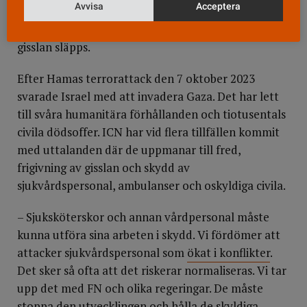
Avvisa
Acceptera
Helsingfors berättar för Vårdfokus att de vill se
fred. Men säger att det också är avhängigt av att
gisslan släpps.
Efter Hamas terrorattack den 7 oktober 2023
svarade Israel med att invadera Gaza. Det har lett
till svåra humanitära förhållanden och tiotusentals
civila dödsoffer. ICN har vid flera tillfällen kommit
med uttalanden där de uppmanar till fred,
frigivning av gisslan och skydd av
sjukvårdspersonal, ambulanser och oskyldiga civila.
– Sjuksköterskor och annan vårdpersonal måste
kunna utföra sina arbeten i skydd. Vi fördömer att
attacker sjukvårdspersonal som
ökat i konflikter
.
Det sker så ofta att det riskerar normaliseras. Vi tar
upp det med FN och olika regeringar. De måste
stoppa den utvecklingen och hålla de skyldiga