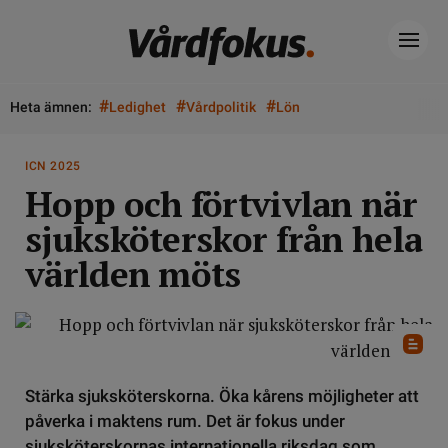
#
#
#
Heta ämnen:
Ledighet
Vårdpolitik
Lön
ICN 2025
Hopp och förtvivlan när
sjuksköterskor från hela
världen möts
Stärka sjuksköterskorna. Öka kårens möjligheter att
påverka i maktens rum. Det är fokus under
sjuksköterskornas internationella riksdag som