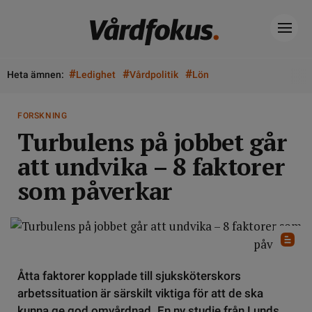
#
#
#
Heta ämnen:
Ledighet
Vårdpolitik
Lön
FORSKNING
Turbulens på jobbet går
att undvika – 8 faktorer
som påverkar
Åtta faktorer kopplade till sjuksköterskors
arbetssituation är särskilt viktiga för att de ska
kunna ge god omvårdnad. En ny studie från Lunds