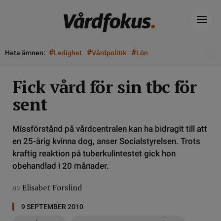
#
#
#
Heta ämnen:
Ledighet
Vårdpolitik
Lön
Fick vård för sin tbc för
sent
Missförstånd på vårdcentralen kan ha bidragit till att
en 25-årig kvinna dog, anser Socialstyrelsen. Trots
kraftig reaktion på tuberkulintestet gick hon
obehandlad i 20 månader.
av
Elisabet Forslind
9 SEPTEMBER 2010