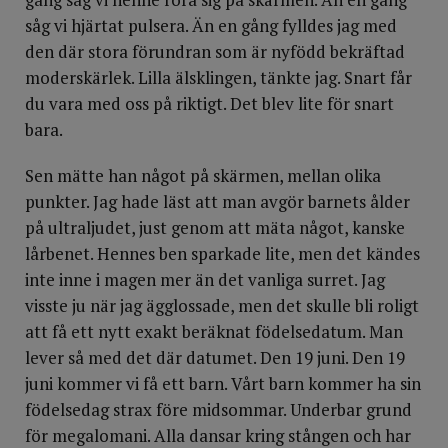
såg vi hjärtat pulsera. Än en gång fylldes jag med
den där stora förundran som är nyfödd bekräftad
moderskärlek. Lilla älsklingen, tänkte jag. Snart får
du vara med oss på riktigt. Det blev lite för snart
bara.
Sen mätte han något på skärmen, mellan olika
punkter. Jag hade läst att man avgör barnets ålder
på ultraljudet, just genom att mäta något, kanske
lårbenet. Hennes ben sparkade lite, men det kändes
inte inne i magen mer än det vanliga surret. Jag
visste ju när jag ägglossade, men det skulle bli roligt
att få ett nytt exakt beräknat födelsedatum. Man
lever så med det där datumet. Den 19 juni. Den 19
juni kommer vi få ett barn. Vårt barn kommer ha sin
födelsedag strax före midsommar. Underbar grund
för megalomani. Alla dansar kring stången och har