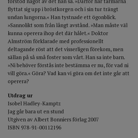
förstod något av det han sa. »Därför har tarmarna
flyttat sig upp i bröstkorgen och i sin tur trängt
undan lungorna.« Han tystnade ett ögonblick.
»Sannolikt som från långt avstånd. »Man måste väl
kunna operera ihop det där hålet.« Doktor
Almström förklarade med professionellt
deltagande röst att det visserligen förekom, men
sällan på så små foster som vårt. Han sa inte barn.
»Ni behöver förstås inte bestämma er nu, för vad ni
vill göra.« Göra? Vad kan vi göra om det inte går att
operera?
Utdrag ur
Isobel Hadley-Kamptz
Jag går bara ut en stund
Utgiven av Albert Bonniers förlag 2007
ISBN 978-91-00112196