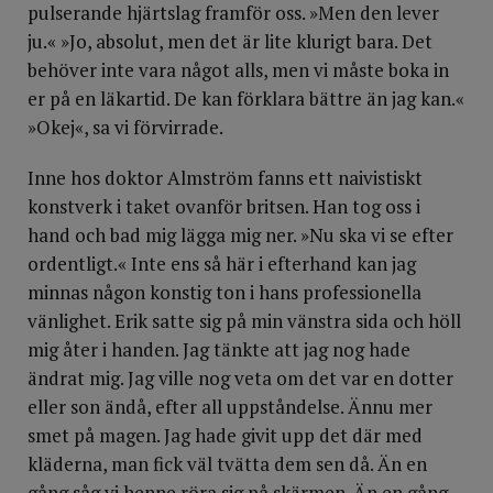
pulserande hjärtslag framför oss. »Men den lever
ju.« »Jo, absolut, men det är lite klurigt bara. Det
behöver inte vara något alls, men vi måste boka in
er på en läkartid. De kan förklara bättre än jag kan.«
»Okej«, sa vi förvirrade.
Inne hos doktor Almström fanns ett naivistiskt
konstverk i taket ovanför britsen. Han tog oss i
hand och bad mig lägga mig ner. »Nu ska vi se efter
ordentligt.« Inte ens så här i efterhand kan jag
minnas någon konstig ton i hans professionella
vänlighet. Erik satte sig på min vänstra sida och höll
mig åter i handen. Jag tänkte att jag nog hade
ändrat mig. Jag ville nog veta om det var en dotter
eller son ändå, efter all uppståndelse. Ännu mer
smet på magen. Jag hade givit upp det där med
kläderna, man fick väl tvätta dem sen då. Än en
gång såg vi henne röra sig på skärmen. Än en gång