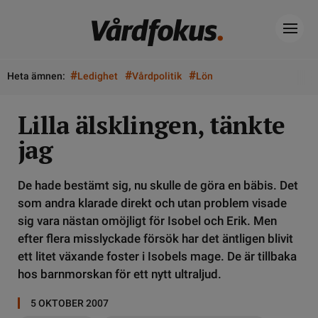
#
#
#
Heta ämnen:
Ledighet
Vårdpolitik
Lön
Lilla älsklingen, tänkte
jag
De hade bestämt sig, nu skulle de göra en bäbis. Det
som andra klarade direkt och utan problem visade
sig vara nästan omöjligt för Isobel och Erik. Men
efter flera misslyckade försök har det äntligen blivit
ett litet växande foster i Isobels mage. De är tillbaka
hos barnmorskan för ett nytt ultraljud.
5 OKTOBER 2007