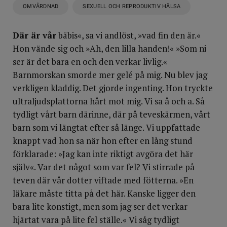
OMVÅRDNAD
SEXUELL OCH REPRODUKTIV HÄLSA
Där är vår
bäbis«, sa vi andlöst, »vad fin den är.«
Hon vände sig och »Ah, den lilla handen!« »Som ni
ser är det bara en och den verkar livlig.«
Barnmorskan smorde mer gelé på mig. Nu blev jag
verkligen kladdig. Det gjorde ingenting. Hon tryckte
ultraljudsplattorna hårt mot mig. Vi sa å och a. Så
tydligt vårt barn därinne, där på teveskärmen, vårt
barn som vi längtat efter så länge. Vi uppfattade
knappt vad hon sa när hon efter en lång stund
förklarade: »Jag kan inte riktigt avgöra det här
själv«. Var det något som var fel? Vi stirrade på
teven där vår dotter viftade med fötterna. »En
läkare måste titta på det här. Kanske ligger den
bara lite konstigt, men som jag ser det verkar
hjärtat vara på lite fel ställe.« Vi såg tydligt