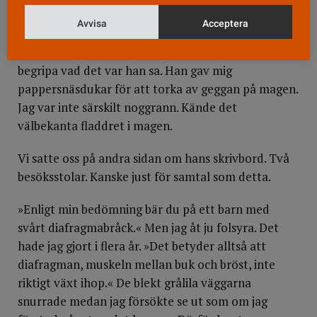
Konstverket i taket bestod av geometriska figurer i
Avvisa
Acceptera
olika färger på olika höjd. Om jag bara stirrade
tillräckligt länge på den blå cirkeln kanske jag skulle
begripa vad det var han sa. Han gav mig
pappersnäsdukar för att torka av geggan på magen.
Jag var inte särskilt noggrann. Kände det
välbekanta fladdret i magen.
Vi satte oss på andra sidan om hans skrivbord. Två
besöksstolar. Kanske just för samtal som detta.
»Enligt min bedömning bär du på ett barn med
svårt diafragmabråck.« Men jag åt ju folsyra. Det
hade jag gjort i flera år. »Det betyder alltså att
diafragman, muskeln mellan buk och bröst, inte
riktigt växt ihop.« De blekt grålila väggarna
snurrade medan jag försökte se ut som om jag