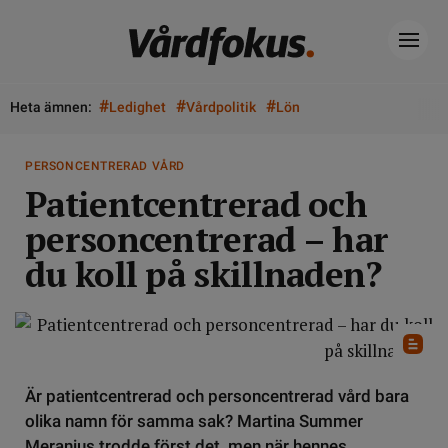
#
#
#
Heta ämnen:
Ledighet
Vårdpolitik
Lön
PERSONCENTRERAD VÅRD
Patientcentrerad och
personcentrerad – har
du koll på skillnaden?
Är patientcentrerad och personcentrerad vård bara
olika namn för samma sak? Martina Summer
Meranius trodde först det, men när hennes