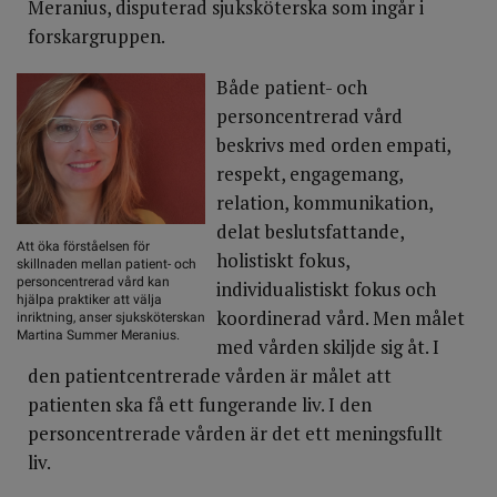
Meranius, disputerad sjuksköterska som ingår i
forskargruppen.
Både patient- och
personcentrerad vård
beskrivs med orden empati,
respekt, engagemang,
relation, kommunikation,
delat beslutsfattande,
Att öka förståelsen för
holistiskt fokus,
skillnaden mellan patient- och
personcentrerad vård kan
individualistiskt fokus och
hjälpa praktiker att välja
koordinerad vård. Men målet
inriktning, anser sjuksköterskan
Martina Summer Meranius.
med vården skiljde sig åt. I
den patientcentrerade vården är målet att
patienten ska få ett fungerande liv. I den
personcentrerade vården är det ett meningsfullt
liv.