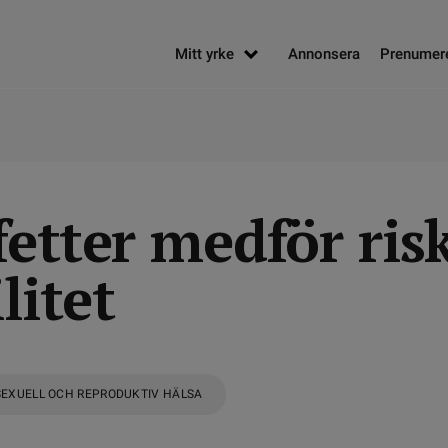
Mitt yrke
Annonsera
Prenumer
etter medför risk
litet
SEXUELL OCH REPRODUKTIV HÄLSA