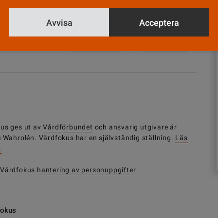
Avvisa
Acceptera
Nyhetsbrev
Tipsa oss!
us ges ut av
Vårdförbundet
och ansvarig utgivare är
e Wahrolén. Vårdfokus har en självständig ställning.
Läs
.
 Vårdfokus
hantering av personuppgifter
.
fokus