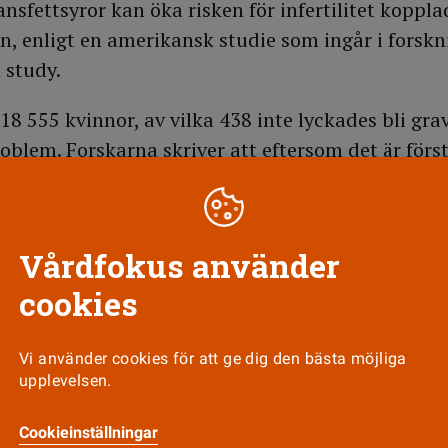
sfettsyror kan öka risken för infertilitet koppla
, enligt en amerikansk studie som ingår i forskn
 study.
18 555 kvinnor, av vilka 438 inte lyckades bli gr
oblem. Forskarna skriver att eftersom det är för
isas bör fler studier göras. Om det visar sig håll
 andra fetter för dessa kvinnor både bidra till öka
ör hjärtinfarkt.
Vårdfokus använder
urnal of Clinical Nutrition
2007;85:231-237.
cookies
Vi använder cookies för att ge dig den bästa möjliga
upplevelsen.
Till Vårdfokus startsida
Cookieinställningar