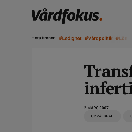
#
#
#
Heta ämnen:
Ledighet
Vårdpolitik
Lön
Transf
inferti
2 MARS 2007
OMVÅRDNAD