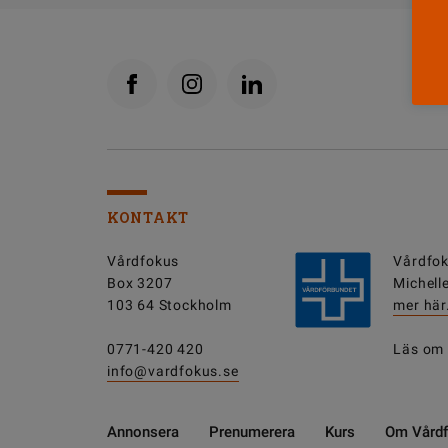
KONTAKT
Vårdfokus
Vårdfok
Box 3207
Michell
103 64 Stockholm
mer här
0771-420 420
Läs om
info@vardfokus.se
Annonsera
Prenumerera
Kurs
Om Vård