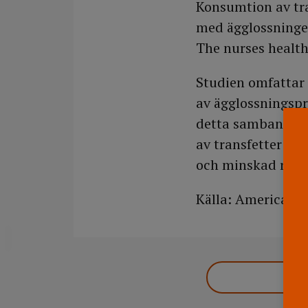
Konsumtion av tran
med ägglossningen
The nurses health
Studien omfattar 
av ägglossningspr
detta samband påv
av transfetter mot
och minskad risk f
Källa: American Jo
DELA