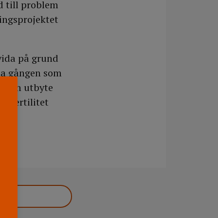
d till problem
ingsprojektet
avida på grund
sta gången som
a kan utbyte
d fertilitet