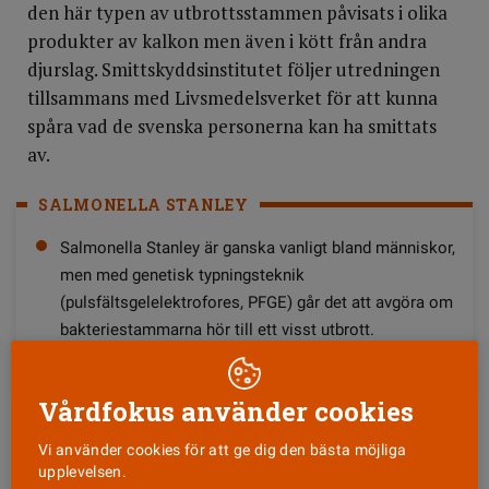
den här typen av utbrottsstammen påvisats i olika
produkter av kalkon men även i kött från andra
djurslag. Smittskyddsinstitutet följer utredningen
tillsammans med Livsmedelsverket för att kunna
spåra vad de svenska personerna kan ha smittats
av.
SALMONELLA STANLEY
Salmonella Stanley är ganska vanligt bland människor,
men med genetisk typningsteknik
(pulsfältsgelelektrofores, PFGE) går det att avgöra om
bakteriestammarna hör till ett visst utbrott.
Vårdfokus använder cookies
Vi använder cookies för att ge dig den bästa möjliga
upplevelsen.
MER OM ÄMNET