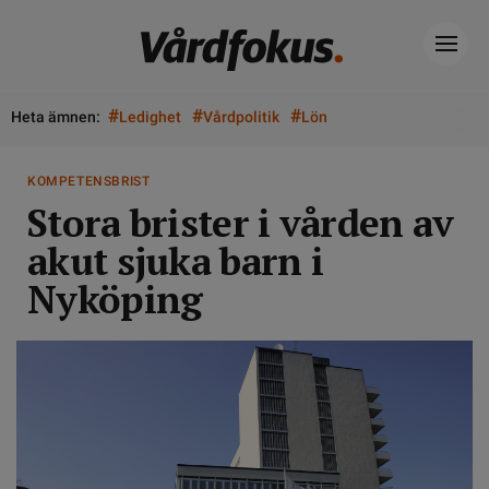
#
#
#
Heta ämnen:
Ledighet
Vårdpolitik
Lön
KOMPETENSBRIST
Stora brister i vården av
akut sjuka barn i
Nyköping