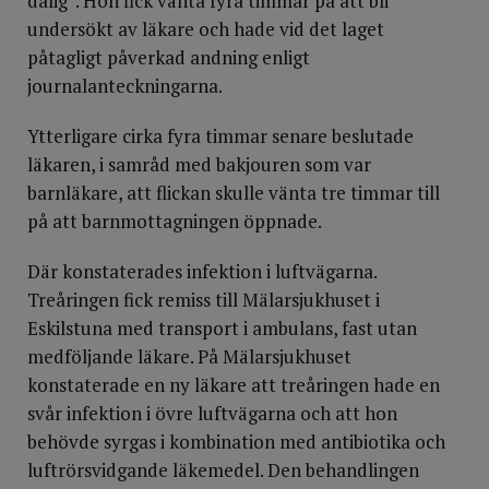
dålig”. Hon fick vänta fyra timmar på att bli
undersökt av läkare och hade vid det laget
påtagligt påverkad andning enligt
journalanteckningarna.
Ytterligare cirka fyra timmar senare beslutade
läkaren, i samråd med bakjouren som var
barnläkare, att flickan skulle vänta tre timmar till
på att barnmottagningen öppnade.
Där konstaterades infektion i luftvägarna.
Treåringen fick remiss till Mälarsjukhuset i
Eskilstuna med transport i ambulans, fast utan
medföljande läkare. På Mälarsjukhuset
konstaterade en ny läkare att treåringen hade en
svår infektion i övre luftvägarna och att hon
behövde syrgas i kombination med antibiotika och
luftrörsvidgande läkemedel. Den behandlingen