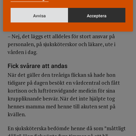
Men ska det behöva gå så långt att ST-läkare går ut i
lokaltidningen och varnar för att de själva har för dålig
Avvisa
Acceptera
kompetens? Är det etiskt försvarbart?
– Nej, det läggs ett alldeles för stort ansvar på
personalen, på sjuksköterskor och läkare, ute i
vården i dag.
Fick svårare att andas
När det gäller den treåriga flickan så hade hon
tidigare på dagen besökt en vårdcentral och fått
kortison och luftrörsvidgande medicin för sina
kruppliknande besvär. När det inte hjälpte tog
hennes mamma med henne till akuten sent på
kvällen.
En sjuksköterska bedömde henne då som ”måttligt