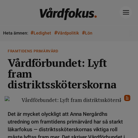
#
#
#
Heta ämnen:
Ledighet
Vårdpolitik
Lön
FRAMTIDENS PRIMÄRVÅRD
Vårdförbundet: Lyft
fram
distriktssköterskorna
Det är mycket olyckligt att Anna Nergårdhs
utredning om framtidens primärvård har så starkt
läkarfokus — distriktssköterskornas viktiga roll
måste lyftas fram mer. Det skriver Vårdförbundet i