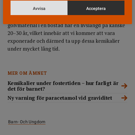
mycket i dag så hittar vi dem i urin från alla gravida
Avvisa
Acceptera
kvinnor i SELMA-studien, vilket visar att de faktiskt
används. Ytterligare en komplicerande faktor är att
golvmaterial i en bostad har en livslängd på kanske
20–30 år, vilket innebär att vi kommer att vara
exponerade och därmed ta upp dessa kemikalier
under mycket lång tid.
MER OM ÄMNET
Kemikalier under fostertiden – hur farligt är
det för barnet?
Ny varning för paracetamol vid graviditet
Barn- Och Ungdom