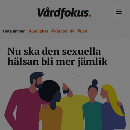
#
#
#
Heta ämnen:
Ledighet
Vårdpolitik
Lön
Nu ska den sexuella
hälsan bli mer jämlik