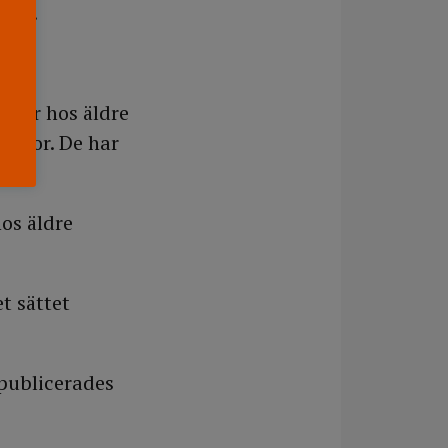
test.
adier hos äldre
vinnor. De har
hos äldre
t sättet
publicerades