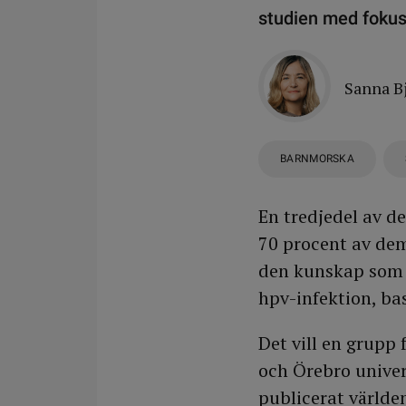
studien med fokus 
Sanna B
BARNMORSKA
En tredjedel av d
70 procent av dem
den kunskap som f
hpv-infektion, ba
Det vill en grupp 
och Örebro univers
publicerat världe