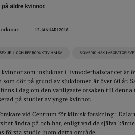
på äldre kvinnor.
jörkman
12 JANUARI 2018
SEXUELL OCH REPRODUKTIV HÄLSA
BIOMEDICINSK LABORATORIEV
e kvinnor som insjuknar i livmoderhalscancer är ö
 som dör på grund av sjukdomen är över 60 år. S
inns i dag om den vanligaste orsaken till denna 
serad på studier av yngre kvinnor.
forskare vid Centrum för klinisk forskning i Dala
itet ändra på och har, enligt vad de själva känner 
ns första studie inom detta område.