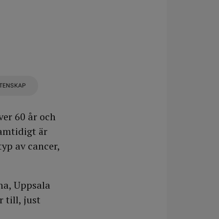
ETENSKAP
ver 60 år och
amtidigt är
typ av cancer,
rna, Uppsala
till, just