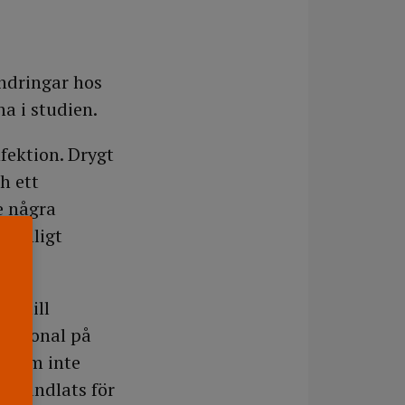
ändringar hos
na i studien.
fektion. Drygt
h ett
e några
p enligt
r till
personal på
h som inte
behandlats för