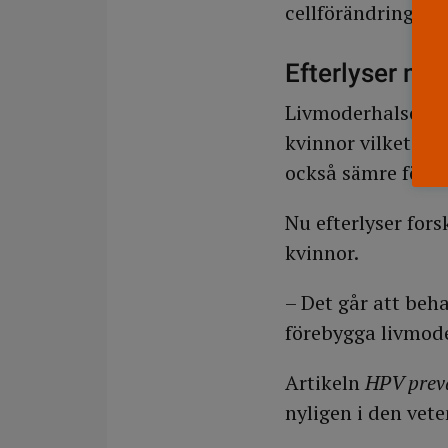
cellförändringar 
Efterlyser me
Livmoderhalscance
kvinnor vilket för
också sämre förut
Nu efterlyser fors
kvinnor.
– Det går att beh
förebygga livmod
Artikeln
HPV preva
nyligen i den vet