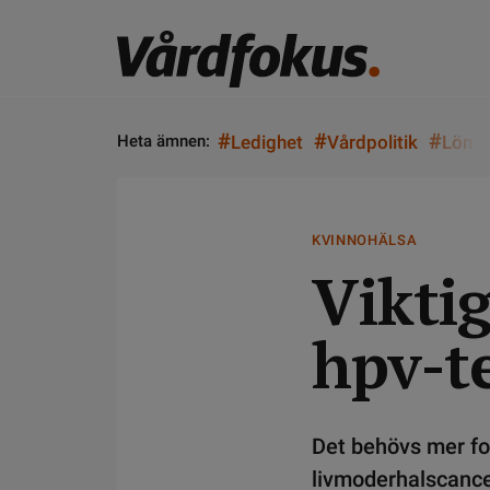
#
#
#
Heta ämnen:
Ledighet
Vårdpolitik
Lön
KVINNOHÄLSA
Viktig
hpv-t
Det behövs mer for
livmoderhalscance