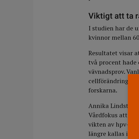
Viktigt att ta 
I studien har de 
kvinnor mellan 60 
Resultatet visar 
två procent hade 
vävnadsprov. Vanl
cellförändringar 
forskarna.
Annika Lindström,
Vårdfokus att ho
vikten av hpv-pro
längre kallas i s