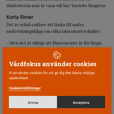
studenterna som är vana vid hur Youtube fungerar.
Korta filmer
Det är också enklare att länka till andra
undervisningsklipp om olika laboratorietekniker.
– Men det är viktigt att filmerna inte är för långa.
Ungefär fem minuter är lagom. Den längsta filmen
vi har är på 15 minuter, och det är för lång tid,
Vårdfokus använder cookies
säger Lars Gunnar Landro.
Vi använder cookies för att ge dig den bästa möjliga
I Trondheim används en avancerad videokamera
upplevelsen.
vid inspelningarna av laborationerna, men enligt
Lars Gunnar Landro borde det gå att göra lika bra
Cookieinställningar
undervisningsklipp med hjälp av en modern
smartphone.
Avvisa
Acceptera
Använder video för att ge feedback