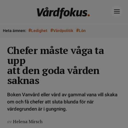
#
#
#
Heta ämnen:
Ledighet
Vårdpolitik
Lön
Chefer måste våga ta
upp
att den goda vården
saknas
Boken Vanvård eller vård av gammal vana vill skaka
om och få chefer att sluta blunda för när
värdegrunden är i gungning.
av
Helena Mirsch