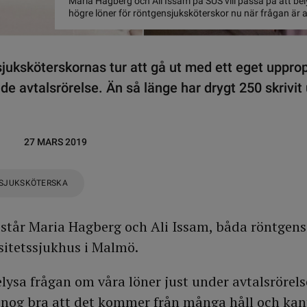
Maria Hagberg och Ali Issam på SUS vill passa på att be
högre löner för röntgensjuksköterskor nu när frågan är a
juksköterskornas tur att gå ut med ett eget upprop
de avtalsrörelse. Än så länge har drygt 250 skrivit
27 MARS 2019
SJUKSKÖTERSKA
 står Maria Hagberg och Ali Issam, båda röntgen
sitetssjukhus i Malmö.
elysa frågan om våra löner just under avtalsrörels
är nog bra att det kommer från många håll och kan