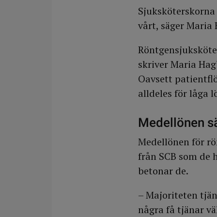
Sjuksköterskorna 
vårt, säger Maria 
Röntgensjuksköter
skriver Maria Hag
Oavsett patientfl
alldeles för låga l
Medellönen sä
Medellönen för rön
från SCB som de hä
betonar de.
– Majoriteten tjä
några få tjänar v