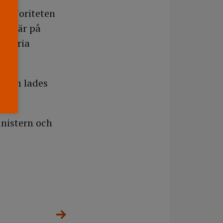
h majoriteten
 jag är på
r Maria
 som lades
inistern och