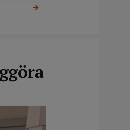
iggöra