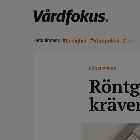
#
#
#
Heta ämnen:
Ledighet
Vårdpolitik
Lön
LÖNEUPPROP
Röntg
kräve