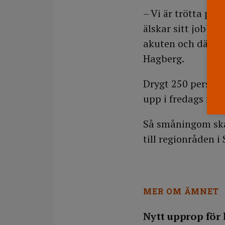
– Vi är trötta på 
älskar sitt jobb. 
akuten och där må
Hagberg.
Drygt 250 person
upp i fredags förr
Så småningom ska 
till regionråden i
MER OM ÄMNET
Nytt upprop för 