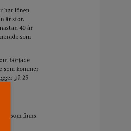
år har lönen
n är stor.
nästan 40 år
inerade som
 som började
 de som kommer
igger på 25
t de som finns