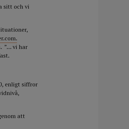
 sitt och vi
ituationer,
er.com.
. ”… vi har
ast.
 enligt siffror
vidnivå,
 genom att