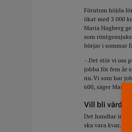
Förutom höjda lön
ökat med 3 000 kro
Maria Hagberg ger
som röntgensjuks
börjar i sommar få
– Det stör vi oss 
jobba för fem år 
nu. Vi som har job
600, säger Maria 
Vill bli värde
Det handlar inte b
ska vara kvar. Rön