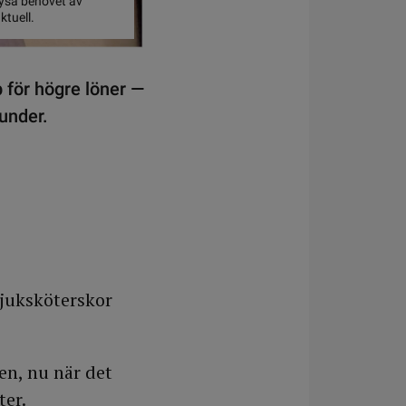
lysa behovet av
ktuell.
 för högre löner —
 under.
sjuksköterskor
en, nu när det
ter.