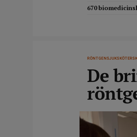
670 biomedicinsk
RÖNTGENSJUKSKÖTERS
De bri
röntg