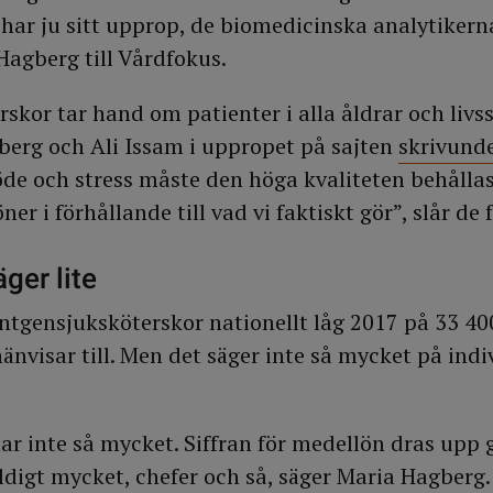
har ju sitt upprop, de biomedicinska analytikerna
Hagberg till Vårdfokus.
skor tar hand om patienter i alla åldrar och livss
berg och Ali Issam i uppropet på sajten
skrivund
öde och stress måste den höga kvaliteten behållas
öner i förhållande till vad vi faktiskt gör”, slår de f
ger lite
tgensjuksköterskor nationellt låg 2017 på 33 400,
nvisar till. Men det säger inte så mycket på indi
nar inte så mycket. Siffran för medellön dras upp
äldigt mycket, chefer och så, säger Maria Hagberg.