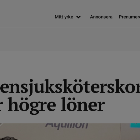
Mitt yrke
Annonsera
Prenumer
ensjukskötersko
r högre löner