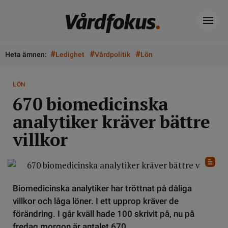
#
#
#
Heta ämnen:
Ledighet
Vårdpolitik
Lön
LÖN
670 biomedicinska
analytiker kräver bättre
villkor
Biomedicinska analytiker har tröttnat på dåliga
villkor och låga löner. I ett upprop kräver de
förändring. I går kväll hade 100 skrivit på, nu på
fredag morgon är antalet 670.