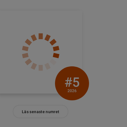
#5
2026
Läs senaste numret