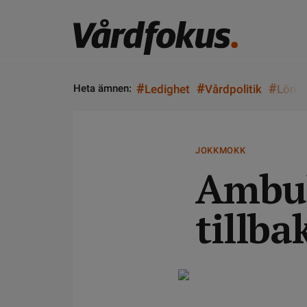
#
#
#
Heta ämnen:
Ledighet
Vårdpolitik
Lön
JOKKMOKK
Ambul
tillb