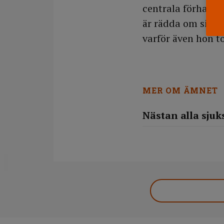
centrala förhandl
är rädda om sina j
varför även hon t
MER OM ÄMNET
Nästan alla sju
DELA