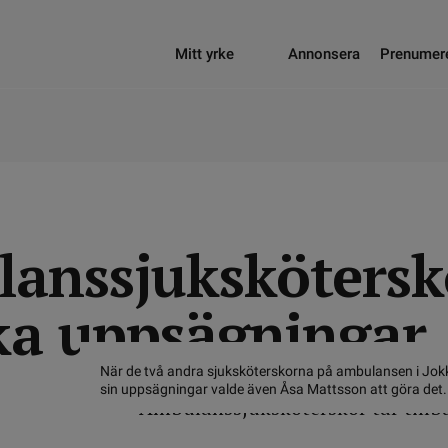
Mitt yrke
Annonsera
Prenumer
anssjukskötersk
aka uppsägningar
När de två andra sjuksköterskorna på ambulansen i Jokk
sin uppsägningar valde även Åsa Mattsson att göra det.