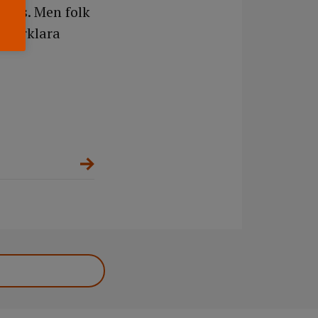
 oss. Men folk
t förklara