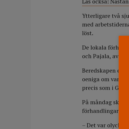
Läs också: Nästa
Ytterligare två s
med arbetstidern
löst.
De lokala förhan
och Pajala, avslut
Beredskapen ersätt
oeniga om var vec
precis som i Gälli
På måndag ska Vår
förhandlingar om
– Det var olycklig