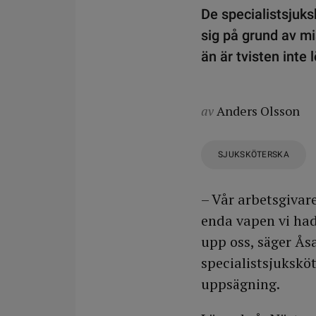
De specialistsjuk
sig på grund av mi
än är tvisten inte l
av
Anders Olsson
SJUKSKÖTERSKA
– Vår arbetsgivar
enda vapen vi hade
upp oss, säger Ås
specialistsjukskö
uppsägning.