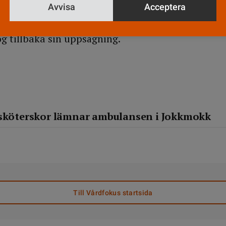
ingen är avslutad. Då slogs vapnet ur händerna på
Avvisa
Acceptera
obb också. Så är det ju, säger Åsa Mattsson för at
og tillbaka sin uppsägning.
ksköterskor lämnar ambulansen i Jokkmokk
Till Vårdfokus startsida