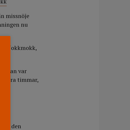
okk
 än missnöje
nningen nu
n i Jokkmokk,
Det man var
ed fyra timmar,
la
innan den