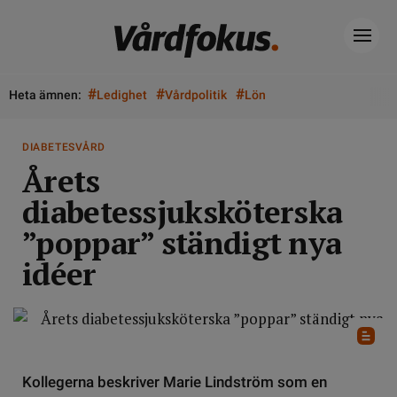
#
#
#
Heta ämnen:
Ledighet
Vårdpolitik
Lön
DIABETESVÅRD
Årets
diabetessjuksköterska
”poppar” ständigt nya
idéer
Kollegerna beskriver Marie Lindström som en