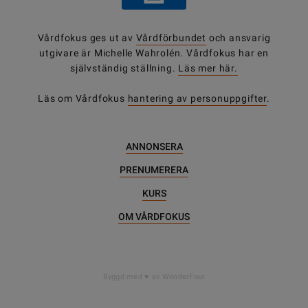
Vårdfokus ges ut av
Vårdförbundet
och ansvarig
utgivare är Michelle Wahrolén. Vårdfokus har en
självständig ställning.
Läs mer här.
Läs om Vårdfokus
hantering av personuppgifter
.
ANNONSERA
PRENUMERERA
KURS
OM VÅRDFOKUS
DELA
Byggd med
av WonderFour