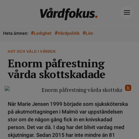
#
#
#
Heta ämnen:
Ledighet
Vårdpolitik
Lön
HOT OCH VÅLD I VÅRDEN
Enorm påfrestning
vårda skottskadade
När Marie Jensen 1999 började som sjuksköterska
på akutmottagningen i Malmö var uppståndelsen
stor om de någon gång fick in en knivskadad
person. Det var då. I dag har det blivit vardag med
skjutningar. Sedan 2015 har inte mindre än 81