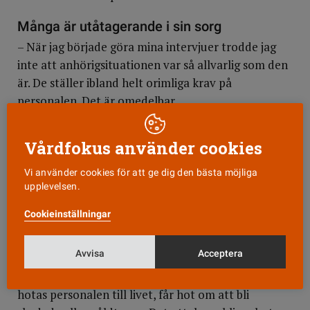
Många är utåtagerande i sin sorg
– När jag började göra mina intervjuer trodde jag
inte att anhörigsituationen var så allvarlig som den
är. De ställer ibland helt orimliga krav på
personalen. Det är omedelbar
behovstillfredsställelse som gäller, vilket kan leda
till ganska dramatiska situationer. Om någon har
Vårdfokus använder cookies
avlidit av sina skador kan de anhöriga påstå att det
är personalen som har dödat patienten. Många är
Vi använder cookies för att ge dig den bästa möjliga
upplevelsen.
utåtagerande i sin sorg. De kan bete sig rätt så
skrämmande, kasta saker omkring sig, slänga sig på
Cookieinställningar
golvet eller till och med ge sig på personalen.
Avvisa
Acceptera
Personalen hotas ofta av såväl den skottskadade
som dess anhöriga, kompisar eller fiender. Ibland
hotas personalen till livet, får hot om att bli