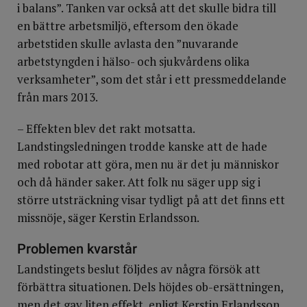
i balans”. Tanken var också att det skulle bidra till
en bättre arbetsmiljö, eftersom den ökade
arbetstiden skulle avlasta den ”nuvarande
arbetstyngden i hälso- och sjukvårdens olika
verksamheter”, som det står i ett pressmeddelande
från mars 2013.
– Effekten blev det rakt motsatta.
Landstingsledningen trodde kanske att de hade
med robotar att göra, men nu är det ju människor
och då händer saker. Att folk nu säger upp sig i
större utsträckning visar tydligt på att det finns ett
missnöje, säger Kerstin Erlandsson.
Problemen kvarstår
Landstingets beslut följdes av några försök att
förbättra situationen. Dels höjdes ob-ersättningen,
men det gav liten effekt, enligt Kerstin Erlandsson.