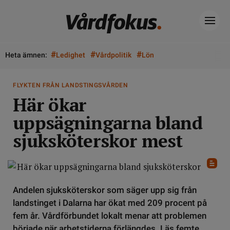
#
#
#
Heta ämnen:
Ledighet
Vårdpolitik
Lön
FLYKTEN FRÅN LANDSTINGSVÅRDEN
Här ökar
uppsägningarna bland
sjuksköterskor mest
Andelen sjuksköterskor som säger upp sig från
landstinget i Dalarna har ökat med 209 procent på
fem år. Vårdförbundet lokalt menar att problemen
började när arbetstiderna förlängdes. Läs femte