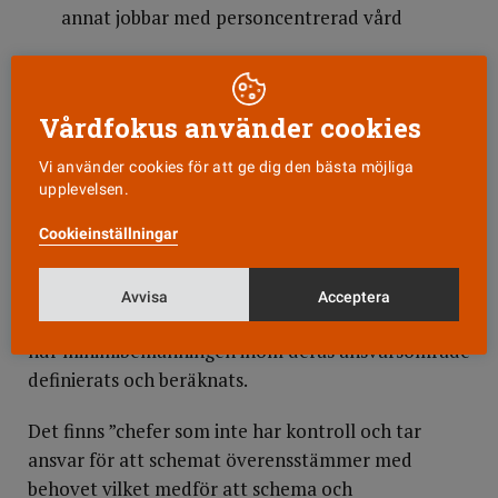
annat jobbar med personcentrerad vård
– Vi behöver också jobba mycket mer med
schemaläggning. Dels för att nyttja medarbetarnas
Vårdfokus använder cookies
kompetens på bästa sätt, men också för att matcha
vårdens och patienternas behov av kontinuitet
Vi använder cookies för att ge dig den bästa möjliga
samt medarbetarnas berättigade krav på vettiga
upplevelsen.
arbetstider, säger Elisabeth Fransson.
Cookieinställningar
Här har landstinget en lång resa framför sig. I en
intern revisionsrapport från augusti 2016 slås fast
Avvisa
Acceptera
att det finns en utbredd okunskap bland chefer om
hur minimibemanningen inom deras ansvarsområde
definierats och beräknats.
Det finns ”chefer som inte har kontroll och tar
ansvar för att schemat överensstämmer med
behovet vilket medför att schema och