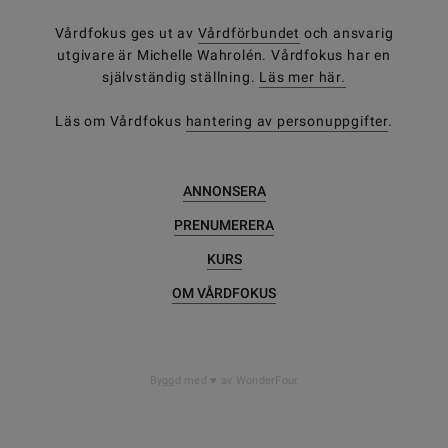
Vårdfokus ges ut av
Vårdförbundet
och ansvarig
utgivare är Michelle Wahrolén. Vårdfokus har en
självständig ställning.
Läs mer här.
Läs om Vårdfokus
hantering av personuppgifter
.
ANNONSERA
PRENUMERERA
KURS
OM VÅRDFOKUS
Byggd med
av WonderFour