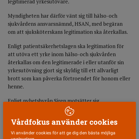
legitimerad yrkesutövare.
Myndigheten har därför vänt sig till hälso-och
sjukvårdens ansvarsnämnd, HSAN, med begäran
om att sjuksköterskans legitimation ska återkallas.
Enligt patientsäkerhetslagen ska legitimation för
att utöva ett yrke inom hälso-och sjukvården
återkallas om den legitimerade i eller utanför sin
yrkesutövning gjort sig skyldig till ett allvarligt
brott som kan påverka förtroendet för honom eller
henne.
Enligt nyhetsbyrån Siren motsätter sig
sjuksköterskan återkallandet av legitimationen då
inga misstag skett under tjänsteutövningen.
Vårdfokus använder cookies
Vi använder cookies för att ge dig den bästa möjliga