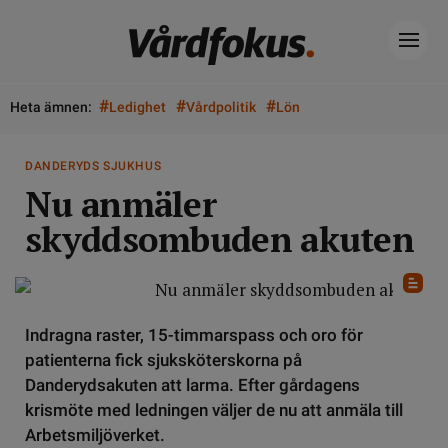
#
#
#
Heta ämnen:
Ledighet
Vårdpolitik
Lön
DANDERYDS SJUKHUS
Nu anmäler
skyddsombuden akuten
Indragna raster, 15-timmarspass och oro för
patienterna fick sjuksköterskorna på
Danderydsakuten att larma. Efter gårdagens
krismöte med ledningen väljer de nu att anmäla till
Arbetsmiljöverket.