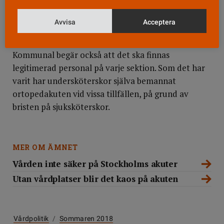
– Men vi har rätt till rast, utan att sitta med
larmsökaren, enligt kollektivavtalet. Vi behöver
Avvisa
Acceptera
snabba lösningar.
Kommunal begär också att det ska finnas
legitimerad personal på varje sektion. Som det har
varit har undersköterskor själva bemannat
ortopedakuten vid vissa tillfällen, på grund av
bristen på sjuksköterskor.
MER OM ÄMNET
Vården inte säker på Stockholms akuter
Utan vårdplatser blir det kaos på akuten
Vårdpolitik
/
Sommaren 2018