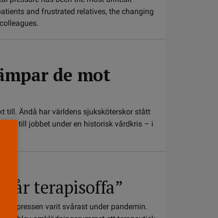
atients and frustrated relatives, the changing
colleagues.
kämpar de mot
t till. Ändå har världens sjuksköterskor stått
t gå till jobbet under en historisk vårdkris – i
år terapisoffa”
giska pressen varit svårast under pandemin.