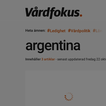
#
#
#
Heta ämnen:
Ledighet
Vårdpolitik
Lön
argentina
Innehåller
3 artiklar
- senast uppdaterad fredag 22 ok