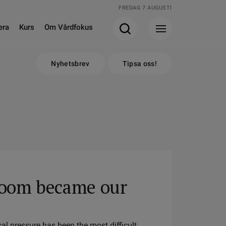
FREDAG 7 AUGUSTI
era
Kurs
Om Vårdfokus
Nyhetsbrev
Tipsa oss!
room became our
cal pressure has been the most difficult