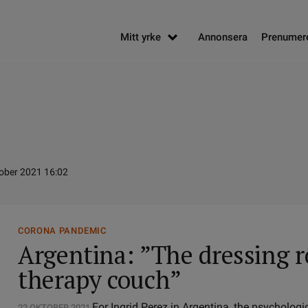
Mitt yrke
Annonsera
Prenumer
tober 2021 16:02
CORONA PANDEMIC
Argentina: ”The dressing 
therapy couch”
For Ingrid Perez in Argentina, the psychologi
22 OKTOBER 2021