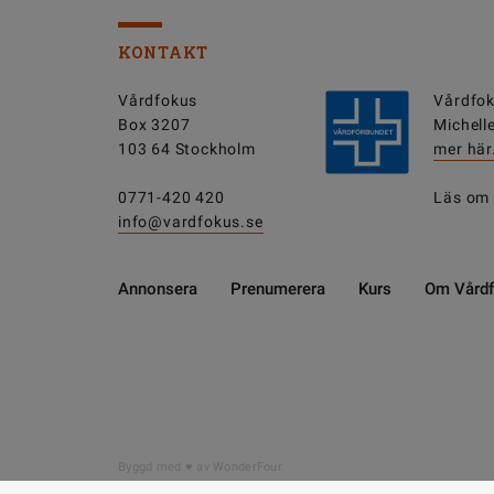
KONTAKT
Vårdfokus
Vårdfok
Box 3207
Michell
103 64 Stockholm
mer här
0771-420 420
Läs om
info@vardfokus.se
Annonsera
Prenumerera
Kurs
Om Vård
Byggd med
av WonderFour