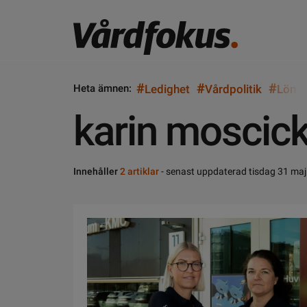
#
#
#
Heta ämnen:
Ledighet
Vårdpolitik
Lön
karin moscick
Innehåller
2 artiklar
- senast uppdaterad tisdag 31 maj