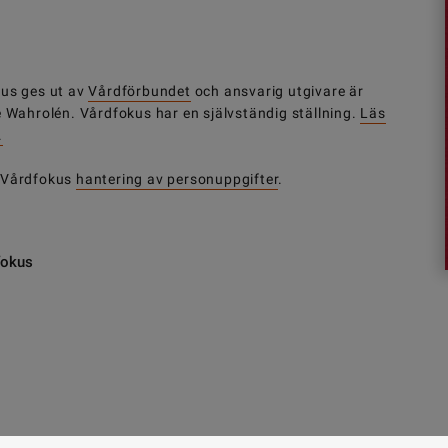
us ges ut av
Vårdförbundet
och ansvarig utgivare är
e Wahrolén. Vårdfokus har en självständig ställning.
Läs
.
 Vårdfokus
hantering av personuppgifter
.
fokus