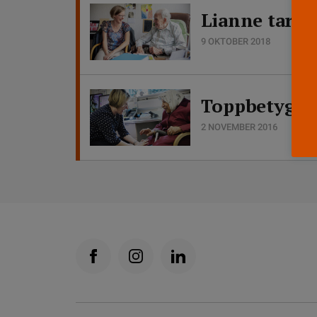
Lianne tar h
9 OKTOBER 2018
Toppbetyg – 
2 NOVEMBER 2016