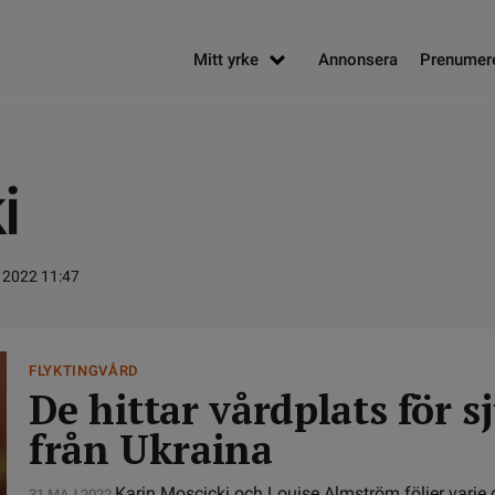
Mitt yrke
Annonsera
Prenumer
i
 2022 11:47
FLYKTINGVÅRD
De hittar vårdplats för 
från Ukraina
Karin Moscicki och Louise Almström följer varje 
31 MAJ 2022