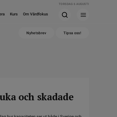
TORSDAG 6 AUGUSTI
era
Kurs
Om Vårdfokus
Nyhetsbrev
Tipsa oss!
sjuka och skadade
dag hur kapaciteten ser ut både i Sverige och