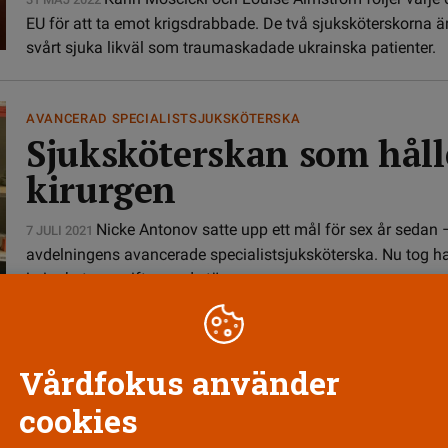
EU för att ta emot krigsdrabbade. De två sjuksköterskorna är
svårt sjuka likväl som traumaskadade ukrainska patienter.
AVANCERAD SPECIALISTSJUKSKÖTERSKA
Sjuksköterskan som håll
kirurgen
Nicke Antonov satte upp ett mål för sex år sedan 
7 JULI 2021
avdelningens avancerade specialistsjuksköterska. Nu tog h
in i arbetsuppgifter med större ansvar.
 med ny avancerad roll
Vårdfokus använder
cookies