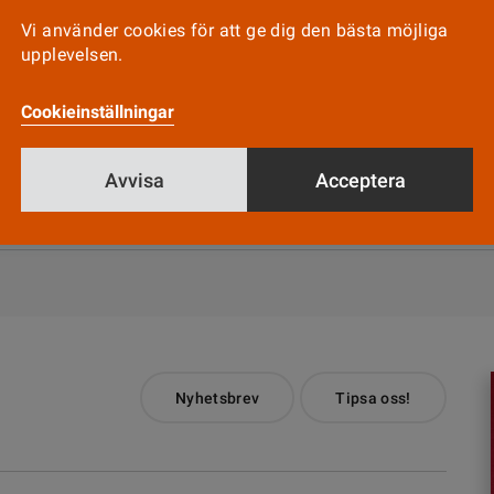
ela ansvaret
Vi använder cookies för att ge dig den bästa möjliga
upplevelsen.
Cookieinställningar
sjuksköterskor driver vårdcentral
Avvisa
Acceptera
Nyhetsbrev
Tipsa oss!