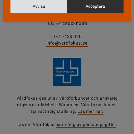
Avvisa
Acceptera
Vårdfokus
Box 3207
103 64 Stockholm
0771-420 420
info@vardfokus.se
Vårdfokus ges ut av
Vårdförbundet
och ansvarig
utgivare är Michelle Wahrolén. Vårdfokus har en
självständig ställning.
Läs mer här.
Läs om Vårdfokus
hantering av personuppgifter
.