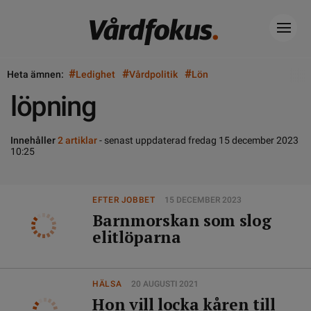
#
#
#
Heta ämnen:
Ledighet
Vårdpolitik
Lön
löpning
Innehåller
2 artiklar
- senast uppdaterad fredag 15 december 2023
10:25
EFTER JOBBET
15 DECEMBER 2023
Barnmorskan som slog
elitlöparna
HÄLSA
20 AUGUSTI 2021
Hon vill locka kåren till