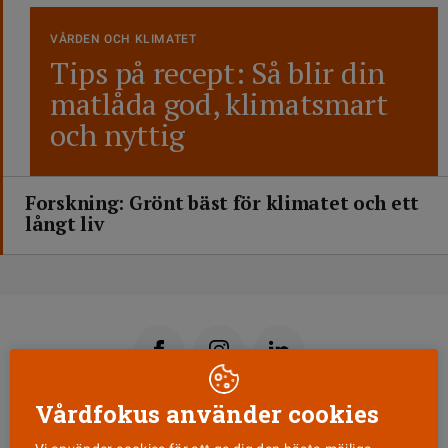
VÅRDEN OCH KLIMATET
Tips på recept: Så blir din
matlåda god, klimatsmart
och nyttig
Forskning: Grönt bäst för klimatet och ett
långt liv
Vårdfokus använder cookies
Läs senaste numret