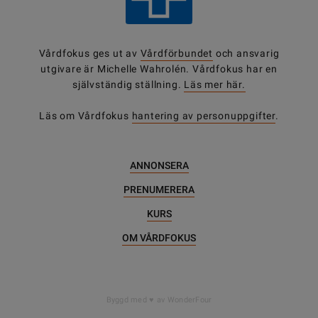
Vårdfokus ges ut av
Vårdförbundet
och ansvarig
utgivare är Michelle Wahrolén. Vårdfokus har en
självständig ställning.
Läs mer här.
Läs om Vårdfokus
hantering av personuppgifter
.
ANNONSERA
PRENUMERERA
KURS
OM VÅRDFOKUS
Byggd med
av WonderFour