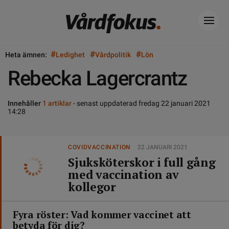
#
#
#
Heta ämnen:
Ledighet
Vårdpolitik
Lön
Rebecka Lagercrantz
Innehåller
1 artiklar
- senast uppdaterad fredag 22 januari 2021
14:28
COVIDVACCINATION
22 JANUARI 2021
Sjuksköterskor i full gång
med vaccination av
kollegor
Fyra röster: Vad kommer vaccinet att
betyda för dig?