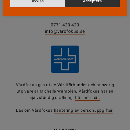
Avvisa
Acceptera
Box 3207
103 64 Stockholm
0771-420 420
info@vardfokus.se
Vårdfokus ges ut av
Vårdförbundet
och ansvarig
utgivare är Michelle Wahrolén. Vårdfokus har en
självständig ställning.
Läs mer här.
Läs om Vårdfokus
hantering av personuppgifter
.