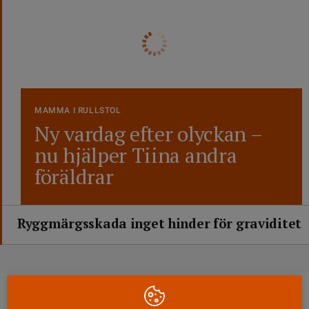
MAMMA I RULLSTOL
Ny vardag efter olyckan –
nu hjälper Tiina andra
föräldrar
Ryggmärgsskada inget hinder för graviditet