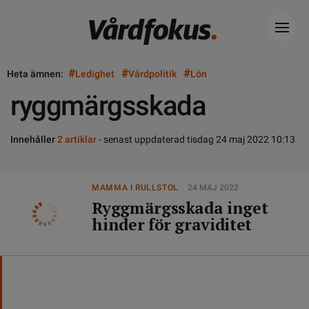
#
#
#
Heta ämnen:
Ledighet
Vårdpolitik
Lön
ryggmärgsskada
Innehåller
2 artiklar
- senast uppdaterad tisdag 24 maj 2022 10:13
MAMMA I RULLSTOL
24 MAJ 2022
Ryggmärgsskada inget
hinder för graviditet