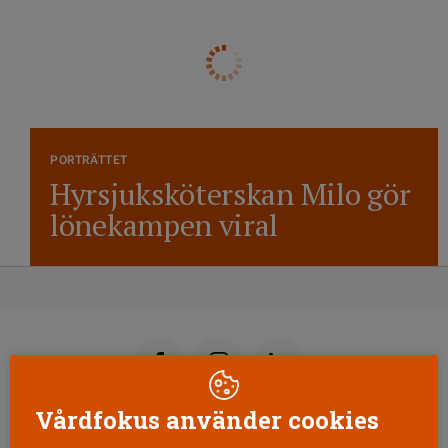
PORTRÄTTET
Hyrsjuksköterskan Milo gör
lönekampen viral
Vårdfokus använder cookies
Läs senaste numret