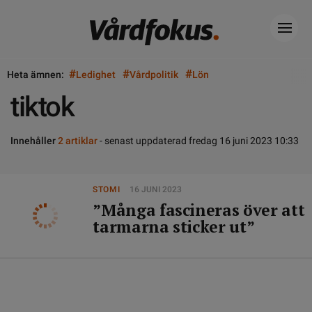
#
#
#
Heta ämnen:
Ledighet
Vårdpolitik
Lön
tiktok
Innehåller
2 artiklar
- senast uppdaterad fredag 16 juni 2023 10:33
STOMI
16 JUNI 2023
”Många fascineras över att
tarmarna sticker ut”