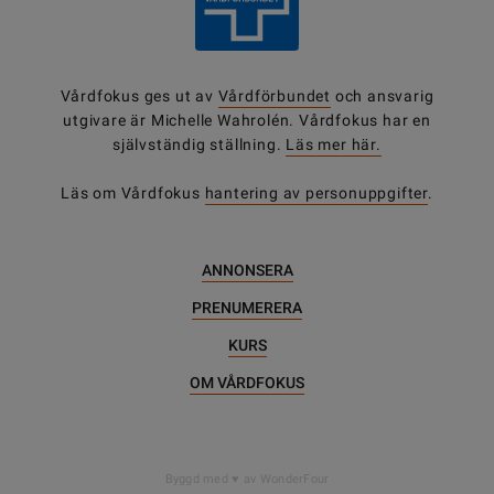
Vårdfokus ges ut av
Vårdförbundet
och ansvarig
utgivare är Michelle Wahrolén. Vårdfokus har en
självständig ställning.
Läs mer här.
Läs om Vårdfokus
hantering av personuppgifter
.
ANNONSERA
PRENUMERERA
KURS
OM VÅRDFOKUS
Byggd med
av WonderFour