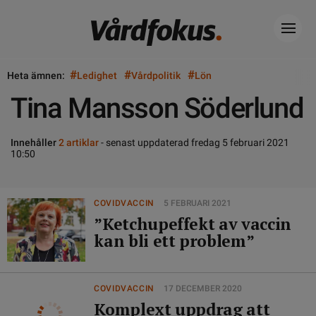
#
#
#
Heta ämnen:
Ledighet
Vårdpolitik
Lön
Tina Mansson Söderlund
Innehåller
2 artiklar
- senast uppdaterad fredag 5 februari 2021
10:50
COVIDVACCIN
5 FEBRUARI 2021
”Ketchupeffekt av vaccin
kan bli ett problem”
COVIDVACCIN
17 DECEMBER 2020
Komplext uppdrag att