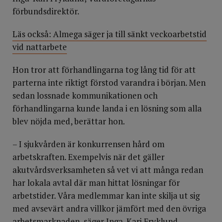
förbundsdirektör.
Läs också: Almega säger ja till sänkt veckoarbetstid
vid nattarbete
Hon tror att förhandlingarna tog lång tid för att
parterna inte riktigt förstod varandra i början. Men
sedan lossnade kommunikationen och
förhandlingarna kunde landa i en lösning som alla
blev nöjda med, berättar hon.
– I sjukvården är konkurrensen hård om
arbetskraften. Exempelvis när det gäller
akutvårdsverksamheten så vet vi att många redan
har lokala avtal där man hittat lösningar för
arbetstider. Våra medlemmar kan inte skilja ut sig
med avsevärt andra villkor jämfört med den övriga
arbetsmarknaden, säger Inga-Kari Fryklund.