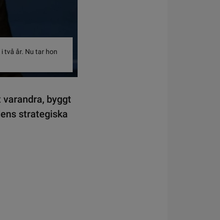
i två år. Nu tar hon
t varandra, byggt
rdens strategiska