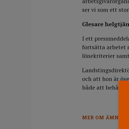
arbetsgivarorganis
ser vi som ett sto
Glesare helgtjä
I ett pressmeddel
fortsätta arbetet
lönekriterier samt
Landstingsdirektö
och att hon är öve
både att behålla 
MER OM ÄMNET