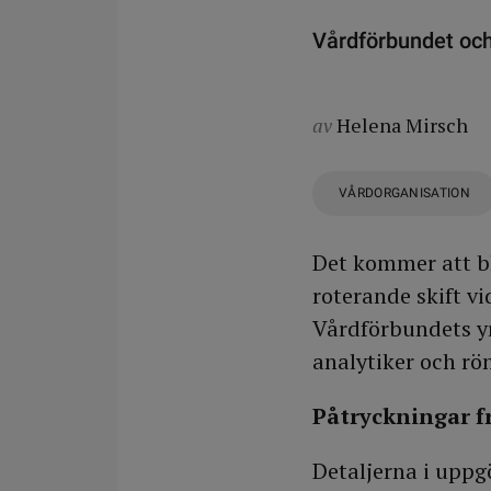
Vårdförbundet och
av
Helena Mirsch
VÅRDORGANISATION
Det kommer att bl
roterande skift v
Vårdförbundets y
analytiker och rö
Påtryckningar f
Detaljerna i uppg