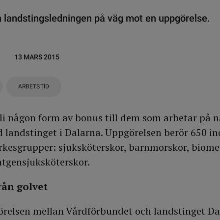
 landstingsledningen på väg mot en uppgörelse.
13 MARS 2015
ARBETSTID
i någon form av bonus till dem som arbetar på na
id landstinget i Dalarna. Uppgörelsen berör 650 i
rkesgrupper: sjuksköterskor, barnmorskor, biome
ntgensjuksköterskor.
rån golvet
örelsen mellan Vårdförbundet och landstinget Da