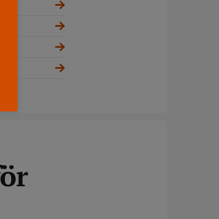
na
för