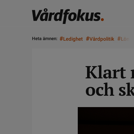
#
#
#
Heta ämnen:
Ledighet
Vårdpolitik
Lön
Klart
och sk