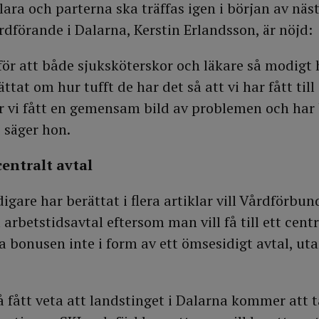
lara och parterna ska träffas igen i början av nä
dförande i Dalarna, Kerstin Erlandsson, är nöjd:
 för att både sjuksköterskor och läkare så modigt h
tat om hur tufft de har det så att vi har fått till
 vi fått en gemensam bild av problemen och har 
 säger hon.
centralt avtal
gare har berättat i flera artiklar vill Vårdförbun
 arbetstidsavtal eftersom man vill få till ett centr
a bonusen inte i form av ett ömsesidigt avtal, uta
å fått veta att landstinget i Dalarna kommer att