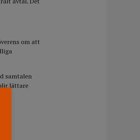
ralt avtal. Det
överens om att
dliga
ed samtalen
lir lättare