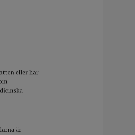
tten eller har
nom
dicinska
larna är