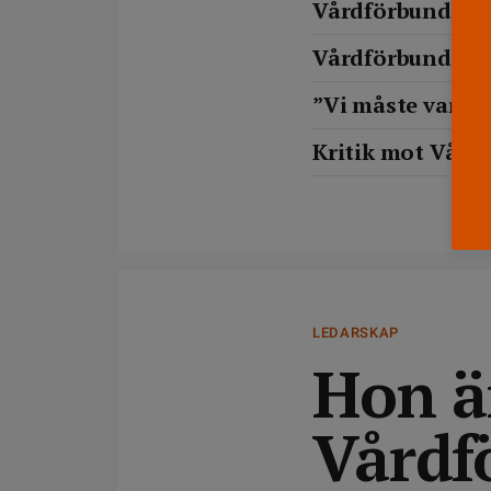
Vårdförbundet ka
Vårdförbundet vä
”Vi måste vara u
Kritik mot Vårdf
LEDARSKAP
Hon ä
Vårdf