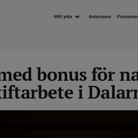
Mitt yrke
Annonsera
Prenumer
 med bonus för na
iftarbete i Dalar