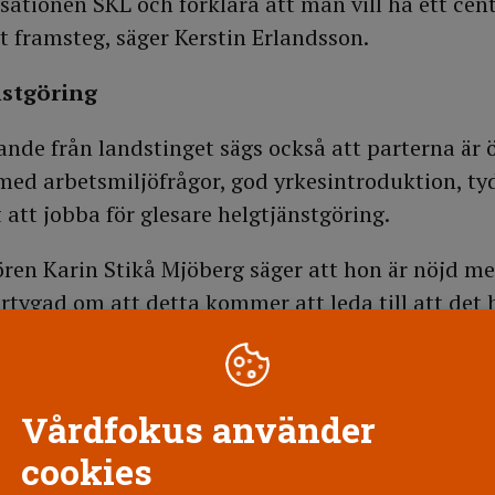
ationen SKL och förklara att man vill ha ett cent
rt framsteg, säger Kerstin Erlandsson.
nstgöring
ande från landstinget sägs också att parterna är 
 med arbetsmiljöfrågor, god yrkesintroduktion, ty
 att jobba för glesare helgtjänstgöring.
ren Karin Stikå Mjöberg säger att hon är nöjd m
rtygad om att detta kommer att leda till att det b
och rekrytera medarbetare.
Vårdfokus använder
cookies