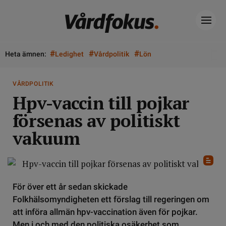
#
#
#
Heta ämnen:
Ledighet
Vårdpolitik
Lön
VÅRDPOLITIK
Hpv-vaccin till pojkar
försenas av politiskt
vakuum
För över ett år sedan skickade
Folkhälsomyndigheten ett förslag till regeringen om
att införa allmän hpv-vaccination även för pojkar.
Men i och med den politiska osäkerhet som