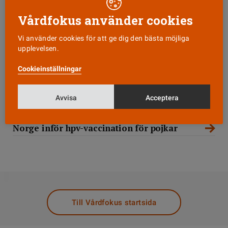
möjlighet att förhindra sjukdom och död i hpv-
relaterad cancer i form av livmoderhals-, mun och
Vårdfokus använder cookies
svalg-, anal-, penis- och blygdläppscancer”, skriver
Vi använder cookies för att ge dig den bästa möjliga
representanter för bland andra RFSU och
upplevelsen.
Nätverket mot cancer i debattartikeln.
Cookieinställningar
MER OM ÄMNET
Avvisa
Acceptera
Nu föreslås hpv-vaccin även till pojkar
Norge inför hpv-vaccination för pojkar
DELA
Till Vårdfokus startsida