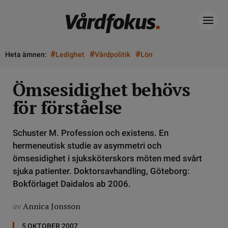
#
#
#
Heta ämnen:
Ledighet
Vårdpolitik
Lön
Ömsesidighet behövs
för förståelse
Schuster M. Profession och existens. En
hermeneutisk studie av asymmetri och
ömsesidighet i sjuksköterskors möten med svårt
sjuka patienter. Doktorsavhandling, Göteborg:
Bokförlaget Daidalos ab 2006.
av
Annica Jonsson
5 OKTOBER 2007