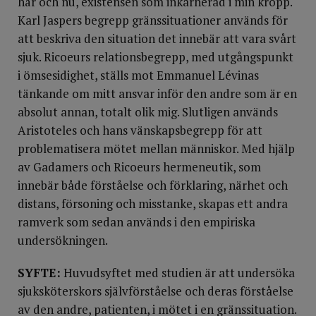
här och nu, existensen som inkarnerad i min kropp.
Karl Jaspers begrepp gränssituationer används för
att beskriva den situation det innebär att vara svårt
sjuk. Ricoeurs relationsbegrepp, med utgångspunkt
i ömsesidighet, ställs mot Emmanuel Lévinas
tänkande om mitt ansvar inför den andre som är en
absolut annan, totalt olik mig. Slutligen används
Aristoteles och hans vänskapsbegrepp för att
problematisera mötet mellan människor. Med hjälp
av Gadamers och Ricoeurs hermeneutik, som
innebär både förståelse och förklaring, närhet och
distans, försoning och misstanke, skapas ett andra
ramverk som sedan används i den empiriska
undersökningen.
SYFTE:
Huvudsyftet med studien är att undersöka
sjuksköterskors självförståelse och deras förståelse
av den andre, patienten, i mötet i en gränssituation.