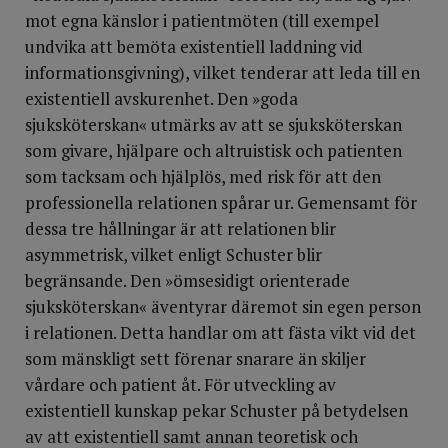
mot egna känslor i patientmöten (till exempel
undvika att bemöta existentiell laddning vid
informationsgivning), vilket tenderar att leda till en
existentiell avskurenhet. Den »goda
sjuksköterskan« utmärks av att se sjuksköterskan
som givare, hjälpare och altruistisk och patienten
som tacksam och hjälplös, med risk för att den
professionella relationen spårar ur. Gemensamt för
dessa tre hållningar är att relationen blir
asymmetrisk, vilket enligt Schuster blir
begränsande. Den »ömsesidigt orienterade
sjukskötersk­an« äventyrar däremot sin egen person
i relationen. Detta handlar om att fästa vikt vid det
som mänskligt sett förenar snarare än skiljer
vårdare och patient åt. För utveckling av
existentiell kunskap pekar Schuster på betydelsen
av att existentiell samt annan teoretisk och