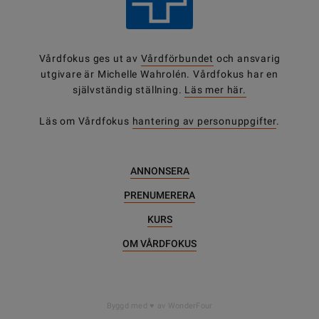
Vårdfokus ges ut av
Vårdförbundet
och ansvarig
utgivare är Michelle Wahrolén. Vårdfokus har en
självständig ställning.
Läs mer här.
Läs om Vårdfokus
hantering av personuppgifter
.
ANNONSERA
PRENUMERERA
KURS
OM VÅRDFOKUS
DELA
Byggd med
av WonderFour