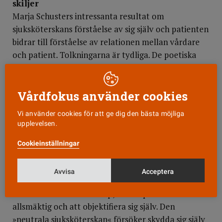
skiljer
Marja Schusters intressanta resultat om
sjukskötersk­ans förståelse av sig själv och patienten
bidrar till förståelse av relationen mellan vårdare
och patient. Tolkningarna är tydliga. De poetiska
intervjucitaten lyfter fram deltagarnas personliga
klokhet och talar eftertänksamt till läsaren. De
svåra existentiella frågorna vid sjukdom och död
Vårdfokus använder cookies
blir i Schusters text aldrig triviala eller
Vi använder cookies för att ge dig den bästa möjliga
distanserande.
upplevelsen.
Tolkningarna sammanfattas i fyra olikartade fokus
Cookieinställningar
för sjuksköterskans professionella hållning. Den
»metodinriktade sjuksköterskan« vet vilka
Avvisa
Acceptera
patientens behov är och löser patientens problem
med sin exklusiva kunskap, men löper risk att bli
allsmäktig och att objektifiera sig själv. Den
»neutrala sjuksköterskan« försöker skydda sig själv