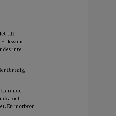
t till
 Erikssons
ndes inte
er för mig,
rtfarande
andra och
et. En morbror