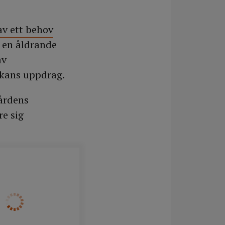
av ett behov
 en åldrande
av
skans uppdrag.
årdens
re sig