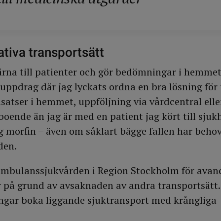
ativa transportsätt
ärna till patienter och gör bedömningar i hemmet
uppdrag där jag lyckats ordna en bra lösning för
satser i hemmet, uppföljning via vårdcentral elle
boende än jag är med en patient jag kört till sju
g morfin – även om såklart bägge fallen har beho
den.
 ambulanssjukvården i Region Stockholm för avan
 på grund av avsaknaden av andra transportsätt
ngar boka liggande sjuktransport med krångliga