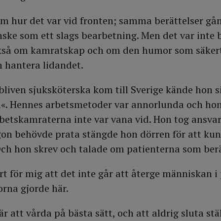
m hur det var vid fronten; samma berättelser gå
ske som ett slags bearbetning. Men det var inte 
kså om kamratskap och om den humor som säkert
h hantera lidandet.
liven sjuksköterska kom till Sverige kände hon s
«. Hennes arbetsmetoder var annorlunda och hon
rbetskamraterna inte var vana vid. Hon tog ansvar
gon behövde prata stängde hon dörren för att ku
Och hon skrev och talade om patienterna som berä
rt för mig att det inte går att återge människan 
rna gjorde här.
 att vårda på bästa sätt, och att aldrig sluta st