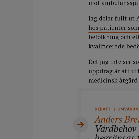
mot ambulanssjuk
Jag delar fullt ut
hos patienter som
befolkning och e
kvalificerade be
Det jag inte ser
uppdrag är att ut
medicinsk åtgärd 
DEBATT | OMVÅRDN
Anders Bre
Vårdbehov 
begränsas t