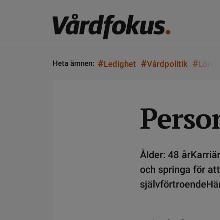
#
#
#
Heta ämnen:
Ledighet
Vårdpolitik
Lön
Perso
Ålder: 48 årKarriä
och springa för at
självförtroendeHäm