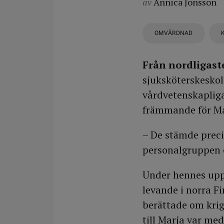
av
Annica Jonsson
OMVÅRDNAD
Från nordligast
sjuksköterskeskol
vårdvetenskapliga
främmande för Ma
– De stämde preci
personalgruppen oc
Under hennes uppv
levande i norra F
berättade om krig
till Marja var med 