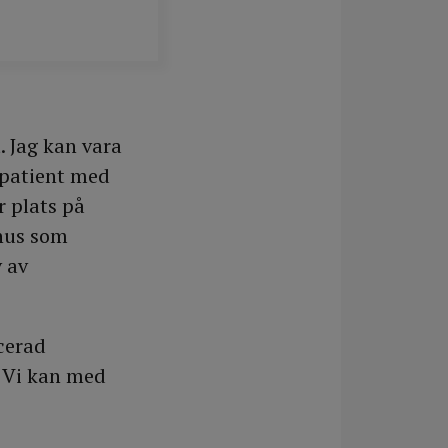
. Jag kan vara
 patient med
r plats på
khus som
v av
cerad
. Vi kan med