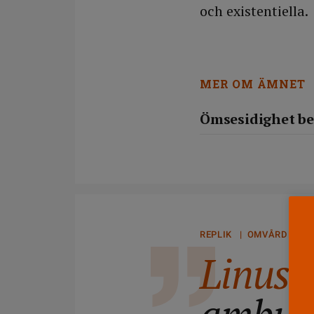
och existentiella.
MER OM ÄMNET
Ömsesidighet be
REPLIK | OMVÅRDNAD
Linus 