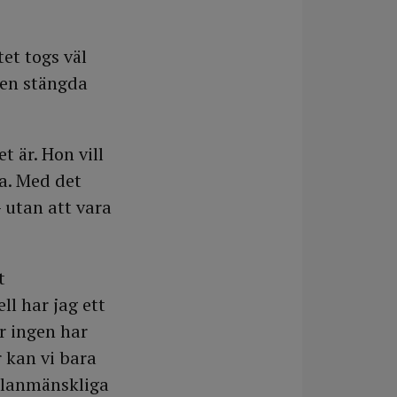
et togs väl
den stängda
t är. Hon vill
la. Med det
– utan att vara
t
ll har jag ett
r ingen har
r kan vi bara
llanmänskliga