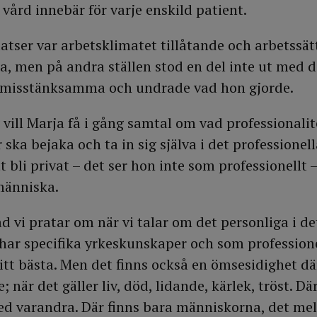
vård innebär för varje enskild patient.
atser var arbetsklimatet tillåtande och arbetssätt
a, men på andra ställen stod en del inte ut med 
v misstänksamma och undrade vad hon gjorde.
vill Marja få i gång samtal om vad professionalite
 ska bejaka och ta in sig själva i det professionel
 bli privat – det ser hon inte som professionellt 
människa.
d vi pratar om när vi talar om det personliga i de
 har specifika yrkeskunskaper och som professione
itt bästa. Men det finns också en ömsesidighet dä
 när det gäller liv, död, lidande, kärlek, tröst. Dä
ed varandra. Där finns bara människorna, det me