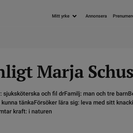
Mitt yrke
Annonsera
Prenumer
nligt Marja Schus
r: sjuksköterska och fil drFamilj: man och tre bar
t kunna tänkaFörsöker lära sig: leva med sitt knack
tar kraft: i naturen