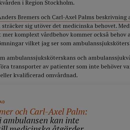
vården i Region Stockholm.
Anders Bremers och Carl-Axel Palms beskrivning 
 sträcker sig utöver det medicinska behovet.
Med
tt mer komplext vårdbehov kommer också behov 
dömningar vilket jag ser som ambulanssjuksköter
 som ambulanssjuksköterskans och ambulanssjukv
föra transporter av patienter som inte behöver va
eller kvalificerad omvårdnad.
AD
mer och Carl-Axel Palm:
i ambulansen kan inte
ill medicinska åtgärder