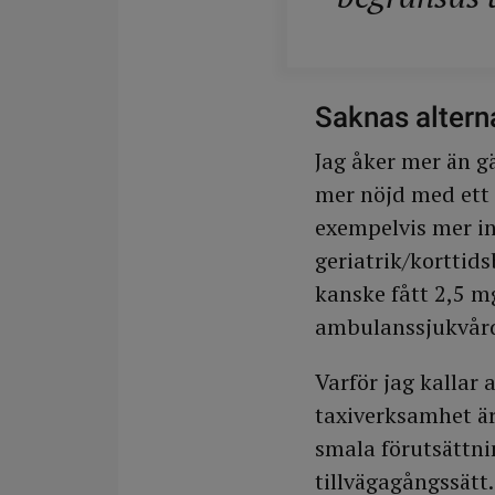
Saknas altern
Jag åker mer än g
mer nöjd med ett 
exempelvis mer in
geriatrik/korttids
kanske fått 2,5 m
ambulanssjukvår
Varför jag kallar
taxiverksamhet är
smala förutsättni
tillvägagångssätt.