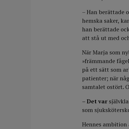
– Han berättade o
hemska saker, kan
han berättade oc
att stå ut med oc
När Marja som nyb
»främmande fågel
på ett sätt som a
patienter; när nå
samtalet ostört. 
– Det var
självkla
som sjukskötersko
Hennes ambition är