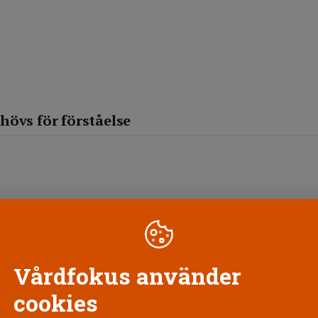
hövs för förståelse
17 APRIL
Törneberg:
Bilden a
Vårdfokus använder
cookies