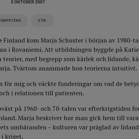
5 OKTOBER 2007
KOMPETENS
ETIK
e
Finland kom Marja Schuster i början av 1980-tale
an i Rovaniemi. Att utbildningen byggde på Katie
 teorier, med begrepp som kärlek och lidande, kä
rja. Tvärtom anammade hon teorierna intuitivt.
s för mig och väckte funderingar om vad de betyd
h i relationen till patienten.
äxt på 1960- och 70-talen var efterkrigstiden fo
inland. Marja beskriver hur man gick hem till var
ets umbäranden – kulturen var präglad av lidand
i kriget.