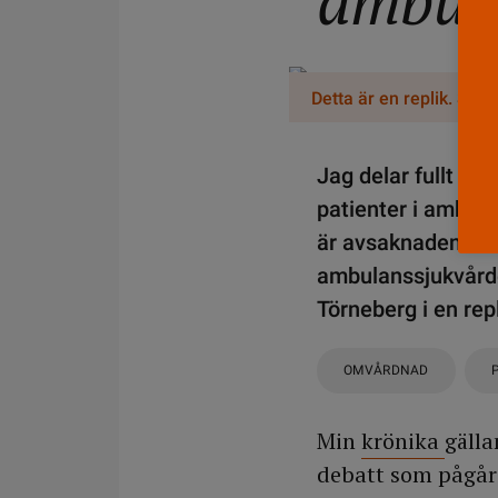
ambula
Detta är en replik. Skrib
Jag delar fullt ut
patienter i ambul
är avsaknaden av a
ambulanssjukvårde
Törneberg i en repl
OMVÅRDNAD
Min
krönika
gälla
debatt som pågår 