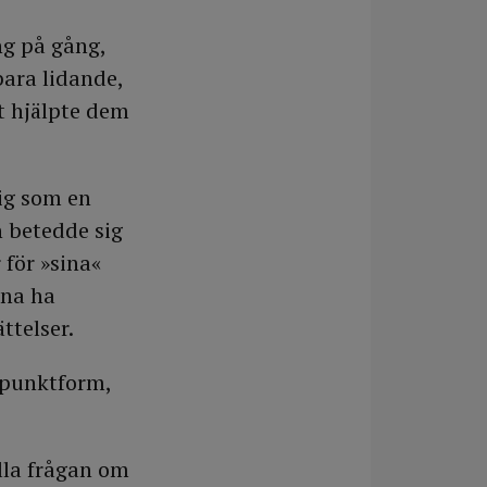
ng på gång,
bara lidande,
 hjälpte dem
ig som en
 betedde sig
 för »sina«
nna ha
ttelser.
i punktform,
älla frågan om