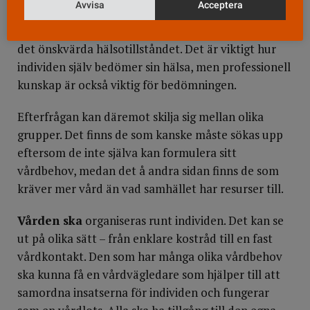
Avvisa
Acceptera
behov av och efterfrågan på vård. Behovet uttrycks
som skillnaden mellan individens hälsa just nu och
det önskvärda hälsotillståndet. Det är viktigt hur
individen själv bedömer sin hälsa, men professionell
kunskap är också viktig för bedömningen.
Efterfrågan kan däremot skilja sig mellan olika
grupper. Det finns de som kanske måste sökas upp
eftersom de inte själva kan formulera sitt
vårdbehov, medan det å andra sidan finns de som
kräver mer vård än vad samhället har resurser till.
Vården ska
organiseras runt individen. Det kan se
ut på olika sätt – från enklare kostråd till en fast
vårdkontakt. Den som har många olika vårdbehov
ska kunna få en vårdvägledare som hjälper till att
samordna insatserna för individen och fungerar