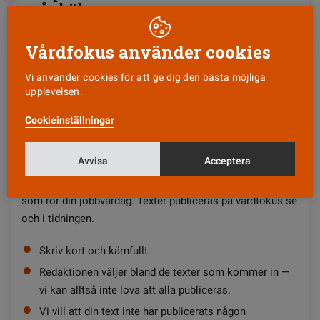
vår hälsa
Vårdfokus använder cookies
SÄG VAD DU TYCKER I VÅRDFOKUS!
Vi använder cookies för att ge dig den bästa möjliga
upplevelsen.
Cookieinställningar
Lönerna, arbetsmiljön, utbildningen — vad får dig att tända
till?
Avvisa
Acceptera
På Vårdfokus Debatt vill vi höra vad du tycker om sådant
som rör din jobbvardag. Texter publiceras på vardfokus.se
och i tidningen.
Skriv kort och kärnfullt.
Redaktionen väljer bland de texter som kommer in —
vi kan alltså inte lova att alla publiceras.
Vi vill att din text inte har publicerats någon