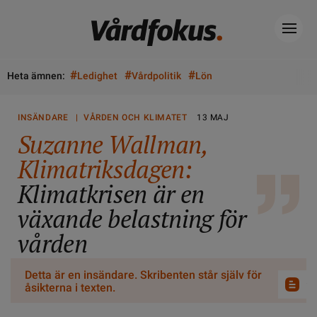
#
#
#
Heta ämnen:
Ledighet
Vårdpolitik
Lön
INSÄNDARE | VÅRDEN OCH KLIMATET
13 MAJ
Suzanne Wallman,
Klimatriksdagen:
Klimatkrisen är en
växande belastning för
vården
Detta är en insändare. Skribenten står själv för
åsikterna i texten.