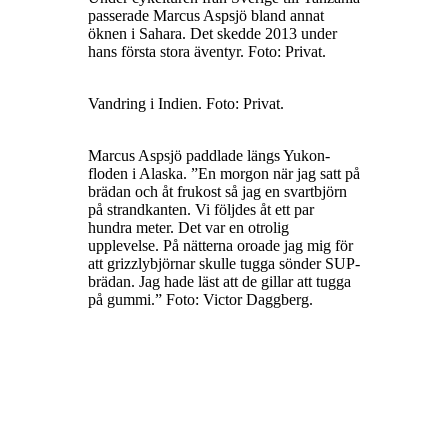
passerade Marcus Aspsjö bland annat
öknen i Sahara. Det skedde 2013 under
hans första stora äventyr. Foto: Privat.
Vandring i Indien. Foto: Privat.
Marcus Aspsjö paddlade längs Yukon-
floden i Alaska. ”En morgon när jag satt på
brädan och åt frukost så jag en svartbjörn
på strandkanten. Vi följdes åt ett par
hundra meter. Det var en otrolig
upplevelse. På nätterna oroade jag mig för
att grizzlybjörnar skulle tugga sönder SUP-
brädan. Jag hade läst att de gillar att tugga
på gummi.” Foto: Victor Daggberg.