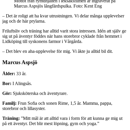
Mottot från rymdhjälten i leksaksfilmen är ingraverat på
Marcus Aspsjös långfärdspulka. Foto: Kent Eng
– Det är roligt att ha kvar utrustningen. Vi delar många upplevelser
jag och de här prylarna.
Friluftsliv och träning har alltid varit stora intressen. Idén att själv ge
sig ut på äventyr föddes när hans storebror cyklade från hemmet i
Lidköping till syskonens farmor i Vårgårda.
– Det blev en aha-upplevelse för mig. Vi åkte ju alltid bil dit.
Marcus Aspsjö
Ålder:
33 år.
Bor:
I Alingsås.
Gör:
Sjuksköterska och äventyrare.
Familj:
Frun Sofia och sonen Rime, 1,5 år. Mamma, pappa,
storebror och lillasyster.
Träning:
”Mitt mål är att alltid vara i form för att kunna ge mig ut
på ett äventyr. Det blir mest löpning, gym och yoga.”