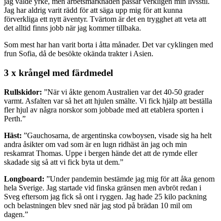
jag valde yrke, men arbetsmarknaden passar verkligen min livsstil.
Jag har aldrig varit rädd för att säga upp mig för att kunna
förverkliga ett nytt äventyr. Tvärtom är det en trygghet att veta att
det alltid finns jobb när jag kommer tillbaka.
Som mest har han varit borta i åtta månader. Det var cyklingen med
frun Sofia, då de besökte okända trakter i Asien.
3 x krångel med färdmedel
Rullskidor:
”När vi åkte genom Australien var det 40-50 grader
varmt. Asfalten var så het att hjulen smälte. Vi fick hjälp att beställa
fler hjul av några norskor som jobbade med att etablera sporten i
Perth.”
Häst:
”Gauchosarna, de argentinska cowboysen, visade sig ha helt
andra åsikter om vad som är en lugn ridhäst än jag och min
reskamrat Thomas. Uppe i bergen hände det att de rymde eller
skadade sig så att vi fick byta ut dem.”
Longboard:
”Under pandemin bestämde jag mig för att åka genom
hela Sverige. Jag startade vid finska gränsen men avbröt redan i
Sveg eftersom jag fick så ont i ryggen. Jag hade 25 kilo packning
och belastningen blev sned när jag stod på brädan 10 mil om
dagen.”