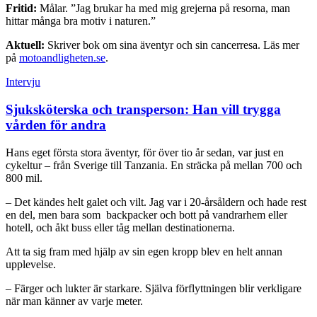
Fritid:
Målar. ”Jag brukar ha med mig grejerna på resorna, man
hittar många bra motiv i naturen.”
Aktuell:
Skriver bok om sina äventyr och sin cancerresa. Läs mer
på
motoandligheten.se
.
Intervju
Sjuksköterska och transperson: Han vill trygga
vården för andra
Hans eget första stora äventyr, för över tio år sedan, var just en
cykeltur – från Sverige till Tanzania. En sträcka på mellan 700 och
800 mil.
– Det kändes helt galet och vilt. Jag var i 20-årsåldern och hade rest
en del, men bara som backpacker och bott på vandrarhem eller
hotell, och åkt buss eller tåg mellan destinationerna.
Att ta sig fram med hjälp av sin egen kropp blev en helt annan
upplevelse.
– Färger och lukter är starkare. Själva förflyttningen blir verkligare
när man känner av varje meter.