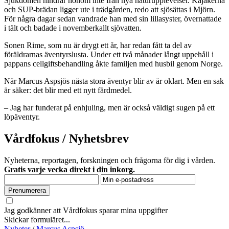
Sjukdomen hindrar honom inte från nya naturupplevelser. Kajakerna
och SUP-brädan ligger ute i trädgården, redo att sjösättas i Mjörn.
För några dagar sedan vandrade han med sin lillasyster, övernattade
i tält och badade i novemberkallt sjövatten.
Sonen Rime, som nu är drygt ett år, har redan fått ta del av
föräldrarnas äventyrslusta. Under ett två månader långt uppehåll i
pappans cellgiftsbehandling åkte familjen med husbil genom Norge.
När Marcus Aspsjös nästa stora äventyr blir av är oklart. Men en sak
är säker: det blir med ett nytt färdmedel.
– Jag har funderat på enhjuling, men är också väldigt sugen på ett
löpäventyr.
Vårdfokus
/
Nyhetsbrev
Nyheterna, reportagen, forskningen och frågorna för dig i vården.
Gratis varje vecka direkt i din inkorg.
Jag godkänner att Vårdfokus sparar mina uppgifter
Skickar formuläret...
Nyheter
/
Marcus Aspsjö