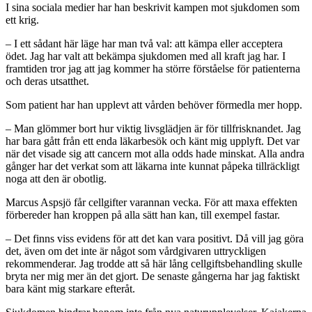
I sina sociala medier har han beskrivit kampen mot sjukdomen som
ett krig.
– I ett sådant här läge har man två val: att kämpa eller acceptera
ödet. Jag har valt att bekämpa sjukdomen med all kraft jag har. I
framtiden tror jag att jag kommer ha större förståelse för patienterna
och deras utsatthet.
Som patient har han upplevt att vården behöver förmedla mer hopp.
– Man glömmer bort hur viktig livsglädjen är för tillfrisknandet. Jag
har bara gått från ett enda läkarbesök och känt mig upplyft. Det var
när det visade sig att cancern mot alla odds hade minskat. Alla andra
gånger har det verkat som att läkarna inte kunnat påpeka tillräckligt
noga att den är obotlig.
Marcus Aspsjö får cellgifter varannan vecka. För att maxa effekten
förbereder han kroppen på alla sätt han kan, till exempel fastar.
– Det finns viss evidens för att det kan vara positivt. Då vill jag göra
det, även om det inte är något som vårdgivaren uttryckligen
rekommenderar. Jag trodde att så här lång cellgiftsbehandling skulle
bryta ner mig mer än det gjort. De senaste gångerna har jag faktiskt
bara känt mig starkare efteråt.