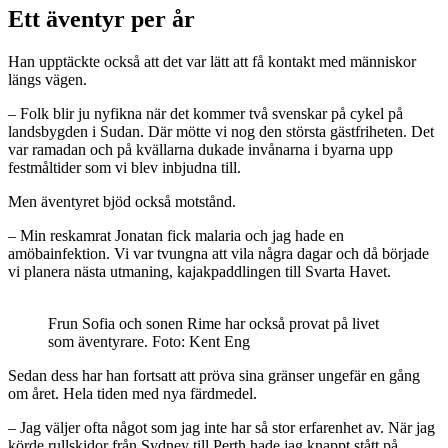
Ett äventyr per år
Han upptäckte också att det var lätt att få kontakt med människor
längs vägen.
– Folk blir ju nyfikna när det kommer två svenskar på cykel på
landsbygden i Sudan. Där mötte vi nog den största gästfriheten. Det
var ramadan och på kvällarna dukade invånarna i byarna upp
festmåltider som vi blev inbjudna till.
Men äventyret bjöd också motstånd.
– Min reskamrat Jonatan fick malaria och jag hade en
amöbainfektion. Vi var tvungna att vila några dagar och då började
vi planera nästa utmaning, kajakpaddlingen till Svarta Havet.
Frun Sofia och sonen Rime har också provat på livet
som äventyrare. Foto: Kent Eng
Sedan dess har han fortsatt att pröva sina gränser ungefär en gång
om året. Hela tiden med nya färdmedel.
– Jag väljer ofta något som jag inte har så stor erfarenhet av. När jag
körde rullskidor från Sydney till Perth hade jag knappt stått på