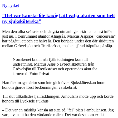
Ny i yrket
”Det var kanske lite kaxigt att välja akuten som helt
ny sjuksköterska”
Men den allra svåraste och längsta utmaningen står han alltså inför
just nu. I tornrummet utanför Alingsås. Marcus Aspsjös ”cancerresa”
har pågått i ett och ett halvt år. Den började under den där skidturen
mellan Grövelsjön och Treriksröset, med en tjärad träpulka på släp.
Norrskenet brann när fjällräddningen kom till
undsättning. Marcus Aspsjö avbröt skidturen från
Grövelsjön till Treriksröset och opererades akut för
tarmvred. Foto: Privat
Han fick magsmärtor som inte gick över. Sjuksköterskan inom
honom gjorde först bedömningen vätskebrist.
Till slut tillkallades fjällräddningen. Ambulans mötte upp och körde
honom till Lycksele sjukhus.
– Det var en märklig känsla att sitta på ”fel” plats i ambulansen. Jag
var ju van att ha den vårdande rollen. Det var dessutom exakt