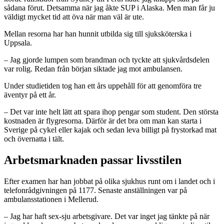
sådana förut. Detsamma när jag åkte SUP i Alaska. Men man får ju
väldigt mycket tid att öva när man väl är ute.
Mellan resorna har han hunnit utbilda sig till sjuksköterska i
Uppsala.
– Jag gjorde lumpen som brandman och tyckte att sjukvårdsdelen
var rolig. Redan från början siktade jag mot ambulansen.
Under studietiden tog han ett års uppehåll för att genomföra tre
äventyr på ett år.
– Det var inte helt lätt att spara ihop pengar som student. Den största
kostnaden är flygresorna. Därför är det bra om man kan starta i
Sverige på cykel eller kajak och sedan leva billigt på frystorkad mat
och övernatta i tält.
Arbetsmarknaden passar livsstilen
Efter examen har han jobbat på olika sjukhus runt om i landet och i
telefonrådgivningen på 1177. Senaste anställningen var på
ambulansstationen i Mellerud.
– Jag har haft sex-sju arbetsgivare. Det var inget jag tänkte på när