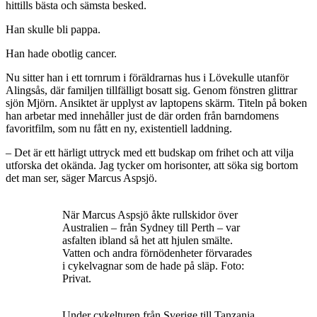
hittills bästa och sämsta besked.
Han skulle bli pappa.
Han hade obotlig cancer.
Nu sitter han i ett tornrum i föräldrarnas hus i Lövekulle utanför
Alingsås, där familjen tillfälligt bosatt sig. Genom fönstren glittrar
sjön Mjörn. Ansiktet är upplyst av laptopens skärm. Titeln på boken
han arbetar med innehåller just de där orden från barndomens
favoritfilm, som nu fått en ny, existentiell laddning.
– Det är ett härligt uttryck med ett budskap om frihet och att vilja
utforska det okända. Jag tycker om horisonter, att söka sig bortom
det man ser, säger Marcus Aspsjö.
När Marcus Aspsjö åkte rullskidor över
Australien – från Sydney till Perth – var
asfalten ibland så het att hjulen smälte.
Vatten och andra förnödenheter förvarades
i cykelvagnar som de hade på släp. Foto:
Privat.
Under cykelturen från Sverige till Tanzania