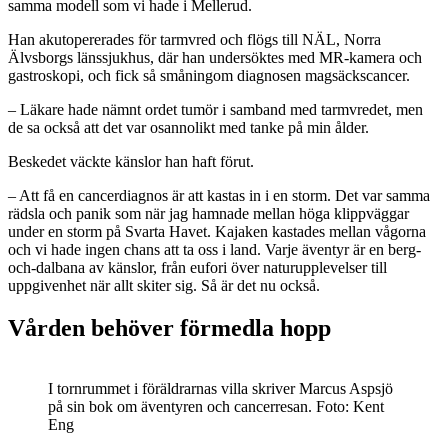
samma modell som vi hade i Mellerud.
Han akutopererades för tarmvred och flögs till NÄL, Norra
Älvsborgs länssjukhus, där han undersöktes med MR-kamera och
gastroskopi, och fick så småningom diagnosen magsäckscancer.
– Läkare hade nämnt ordet tumör i samband med tarmvredet, men
de sa också att det var osannolikt med tanke på min ålder.
Beskedet väckte känslor han haft förut.
– Att få en cancerdiagnos är att kastas in i en storm. Det var samma
rädsla och panik som när jag hamnade mellan höga klippväggar
under en storm på Svarta Havet. Kajaken kastades mellan vågorna
och vi hade ingen chans att ta oss i land. Varje äventyr är en berg-
och-dalbana av känslor, från eufori över naturupplevelser till
uppgivenhet när allt skiter sig. Så är det nu också.
Vården behöver förmedla hopp
I tornrummet i föräldrarnas villa skriver Marcus Aspsjö
på sin bok om äventyren och cancerresan. Foto: Kent
Eng