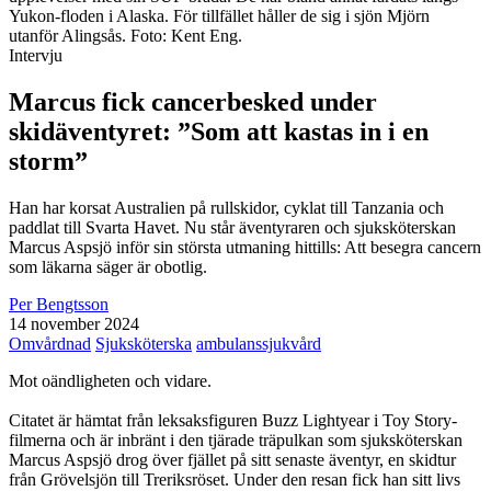
Yukon-floden i Alaska. För tillfället håller de sig i sjön Mjörn
utanför Alingsås. Foto: Kent Eng.
Intervju
Marcus fick cancerbesked under
skidäventyret: ”Som att kastas in i en
storm”
Han har korsat Australien på rullskidor, cyklat till Tanzania och
paddlat till Svarta Havet. Nu står äventyraren och sjuksköterskan
Marcus Aspsjö inför sin största utmaning hittills: Att besegra cancern
som läkarna säger är obotlig.
Per Bengtsson
14 november 2024
Omvårdnad
Sjuksköterska
ambulanssjukvård
Mot oändligheten och vidare.
Citatet är hämtat från leksaksfiguren Buzz Lightyear i Toy Story-
filmerna och är inbränt i den tjärade träpulkan som sjuksköterskan
Marcus Aspsjö drog över fjället på sitt senaste äventyr, en skidtur
från Grövelsjön till Treriksröset. Under den resan fick han sitt livs