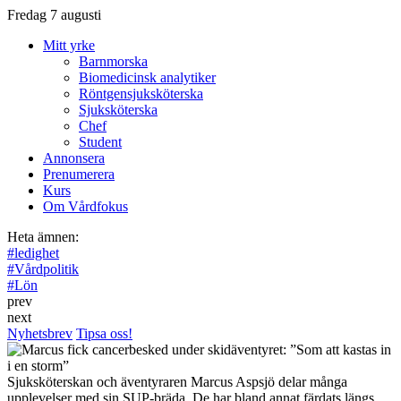
Fredag 7 augusti
Mitt yrke
Barnmorska
Biomedicinsk analytiker
Röntgensjuksköterska
Sjuksköterska
Chef
Student
Annonsera
Prenumerera
Kurs
Om Vårdfokus
Heta ämnen:
#
ledighet
#
Vårdpolitik
#
Lön
prev
next
Nyhetsbrev
Tipsa oss!
Sjuksköterskan och äventyraren Marcus Aspsjö delar många
upplevelser med sin SUP-bräda. De har bland annat färdats längs