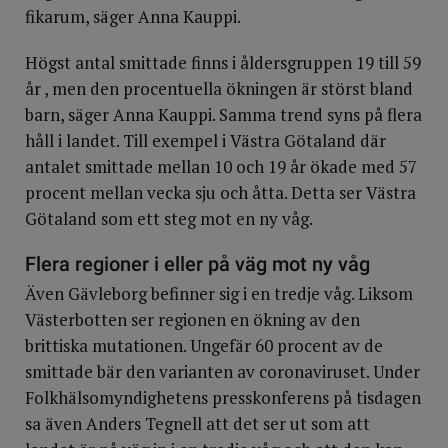
fikarum, säger Anna Kauppi.
Högst antal smittade finns i åldersgruppen 19 till 59
år , men den procentuella ökningen är störst bland
barn, säger Anna Kauppi. Samma trend syns på flera
håll i landet. Till exempel i Västra Götaland där
antalet smittade mellan 10 och 19 år ökade med 57
procent mellan vecka sju och åtta. Detta ser Västra
Götaland som ett steg mot en ny våg.
Flera regioner i eller på väg mot ny våg
Även Gävleborg befinner sig i en tredje våg. Liksom
Västerbotten ser regionen en ökning av den
brittiska mutationen. Ungefär 60 procent av de
smittade bär den varianten av coronaviruset. Under
Folkhälsomyndighetens presskonferens på tisdagen
sa även Anders Tegnell att det ser ut som att