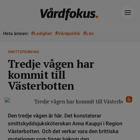
#
#
#
Heta ämnen:
Ledighet
Vårdpolitik
Lön
SMITTSPÅRNING
Tredje vågen har
kommit till
Västerbotten
Den tredje vågen är här. Det konstaterar
smittskyddsjuksköterskan Anna Kauppi i Region
Västerbotten. Och det verkar vara den brittiska
mutationen som ligger bakom den.