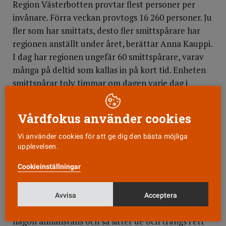
Region Västerbotten provtar flest personer per
invånare. Förra veckan provtogs 16 260 personer. Ju
fler som har smittats, desto fler smittspårare har
regionen anställt under året, berättar Anna Kauppi.
I dag har regionen ungefär 60 smittspårare, varav
många på deltid som kallas in på kort tid. Enheten
smittspårar tolv timmar om dagen varje dag i
veckan. De ringer upp smittade och talar om hur de
ska göra och svarar på frågor. De har också mycket
Vårdfokus använder cookies
kontakt med skolor, kommuner och arbetsplatser.
Vi använder cookies för att ge dig den bästa möjliga
En stor del av smittspridningen sker i skolorna,
upplevelsen.
hushållen och framförallt på arbetsplatserna.
Cookieinställningar
– Mycket av smittspridningen sker i fikarum. Då
kommunicerar vi med arbetsgivare att de ser över
Avvisa
Acceptera
sina rutiner. Många tänker att de blir smittade
någon annanstans och så sitter de och trängs i ett