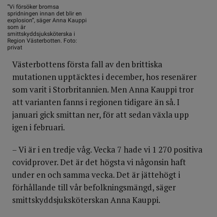
”Vi försöker bromsa
spridningen innan det blir en
explosion”, säger Anna Kauppi
som är
smittskyddsjuksköterska i
Region Västerbotten. Foto:
privat
Västerbottens första fall av den brittiska
mutationen upptäcktes i december, hos resenärer
som varit i Storbritannien. Men Anna Kauppi tror
att varianten fanns i regionen tidigare än så. I
januari gick smittan ner, för att sedan växla upp
igen i februari.
– Vi är i en tredje våg. Vecka 7 hade vi 1 270 positiva
covidprover. Det är det högsta vi någonsin haft
under en och samma vecka. Det är jättehögt i
förhållande till vår befolkningsmängd, säger
smittskyddsjuksköterskan Anna Kauppi.