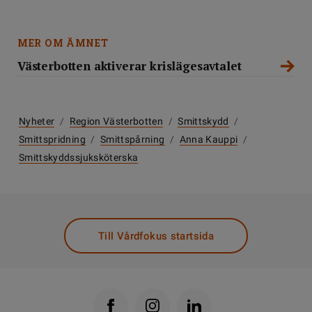
MER OM ÄMNET
Västerbotten aktiverar krislägesavtalet
Nyheter
/
Region Västerbotten
/
Smittskydd
/
Smittspridning
/
Smittspårning
/
Anna Kauppi
/
Smittskyddssjuksköterska
Till Vårdfokus startsida