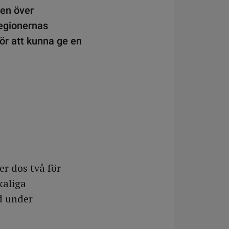
gen över
egionernas
ör att kunna ge en
r dos två för
kaliga
d under