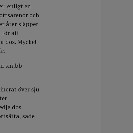
r, enligt en
rottsarenor och
r åter släpper
 för att
ta dos. Mycket
år.
en snabb
inerat över sju
ter
edje dos
rtsätta, sade