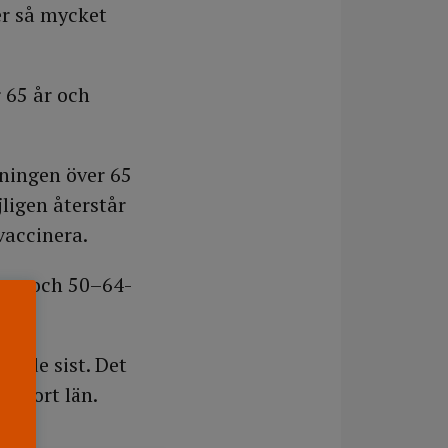
er så mycket
r 65 år och
kningen över 65
jligen återstår
vaccinera.
rupp och 50–64-
jorde sist. Det
t stort län.