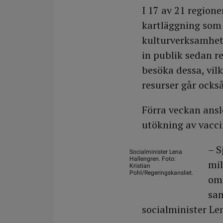
I 17 av 21 regione
kartläggning som 
kulturverksamhete
in publik sedan re
besöka dessa, vil
resurser går också
Förra veckan ansl
utökning av vacci
– S
Socialminister Lena
Hallengren. Foto:
mil
Kristian
Pohl/Regeringskansliet.
omf
sam
socialminister Le