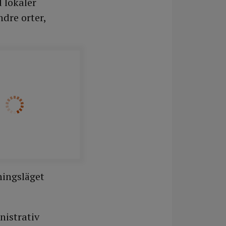
d lokaler
dre orter,
e grupp, och
tet kan därför,
och andra
ningsläget
nistrativ