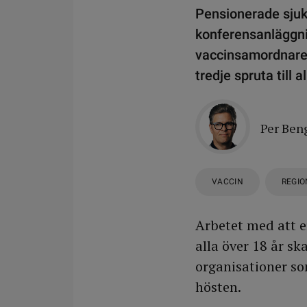
Pensionerade sjuks
konferensanläggni
vaccinsamordnare 
tredje spruta till a
Per Ben
VACCIN
REGIO
Arbetet med att e
alla över 18 år s
organisationer s
hösten.