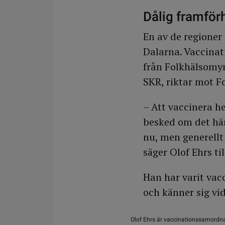
Dålig framför
En av de regioner 
Dalarna. Vaccinat
från Folkhälsomyn
SKR, riktar mot F
– Att vaccinera he
besked om det här 
nu, men generellt 
säger Olof Ehrs ti
Han har varit va
och känner sig vid
Olof Ehrs är vaccinationssamordna