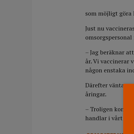
som möjligt göra 
Just nu vaccineras
omsorgspersonal 
– Jag beräknar at
år. Vi vaccinerar 
någon enstaka ino
Därefter väntar m
åringar.
– Troligen kommer 
handlar i vårt fal