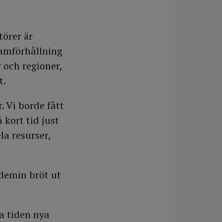
törer är
ramförhållning
 och regioner,
t.
. Vi borde fått
 kort tid just
la resurser,
demin bröt ut
a tiden nya