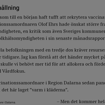
hållning
som till en början haft tufft att rekrytera vaccina
ionssamordnaren Olof Ehrs hade önskat större f
digheten, en kritik som även Sveriges kommuner
olkhälsomyndigheten i sin senaste månadsrappor
la befolkningen med en tredje dos kräver resurser
tidigare. Jag kan förstå att det händer mycket på
skulle vi behövt mer tid för att allokera och förde
ll Vårdfokus.
ccinationssamordnare i Region Dalarna sedan pan
 det här laget ”varm i kläderna”.
– Men det kommer hel
re i Dalarna.