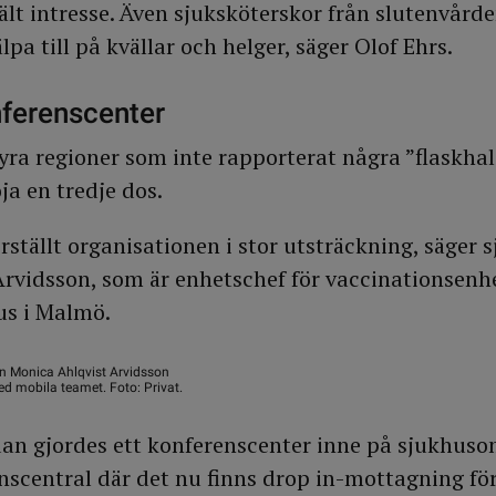
lt intresse. Även sjuksköterskor från slutenvård
pa till på kvällar och helger, säger Olof Ehrs.
nferenscenter
 fyra regioner som inte rapporterat några ”flaskha
öja en tredje dos.
rställt organisationen i stor utsträckning, säger 
rvidsson, som är enhetschef för vaccinationsenh
us i Malmö.
n Monica Ahlqvist Arvidsson
d mobila teamet. Foto: Privat.
dan gjordes ett konferenscenter inne på sjukhuso
onscentral där det nu finns drop in-mottagning för