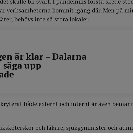
 det skulle bli svårt. I pandemins första skede sto
kter för övriga grupper.
r verksamheterna kommit igång där. Men på min
 för uppföljningen av vaccinationstäckningen i respektiv
äter, behövs inte så stora lokaler.
 nästkommande grupp när god täckning har uppnåtts. Arbe
lja sig åt över landet utifrån befolkningens åldersstruktur 
en är klar – Dalarna
ndigheten.
a säga upp
ade
kryterat både externt och internt är även beman
uksköterskor och läkare, sjukgymnaster och admi