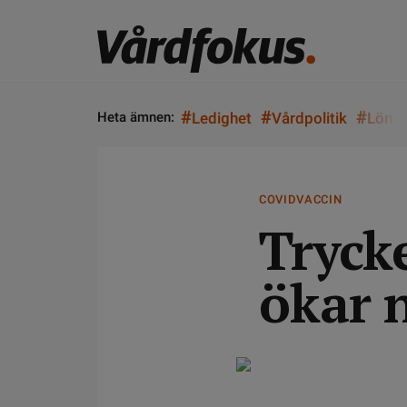
#
#
#
Heta ämnen:
Ledighet
Vårdpolitik
Lön
COVIDVACCIN
Tryck
ökar n