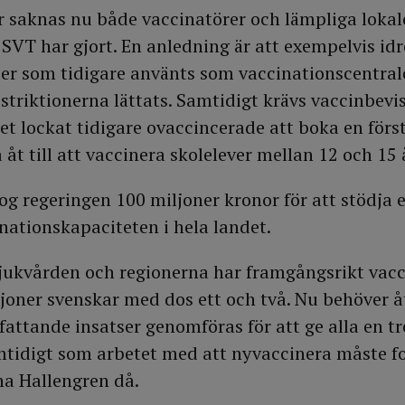
r saknas nu både vaccinatörer och lämpliga lokale
SVT har gjort. En anledning är att exempelvis id
r som tidigare använts som vaccinationscentrale
striktionerna lättats. Samtidigt krävs vaccinbevis
ket lockat tidigare ovaccincerade att boka en förs
 åt till att vaccinera skolelever mellan 12 och 15 
og regeringen 100 miljoner kronor för att stödja 
nationskapaciteten i hela landet.
jukvården och regionerna har framgångsrikt vacc
joner svenskar med dos ett och två. Nu behöver å
attande insatser genomföras för att ge alla en tr
tidigt som arbetet med att nyvaccinera måste fo
na Hallengren då.