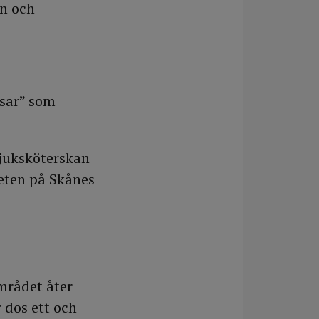
en och
lsar” som
sjuksköterskan
eten på Skånes
mrådet åter
 dos ett och