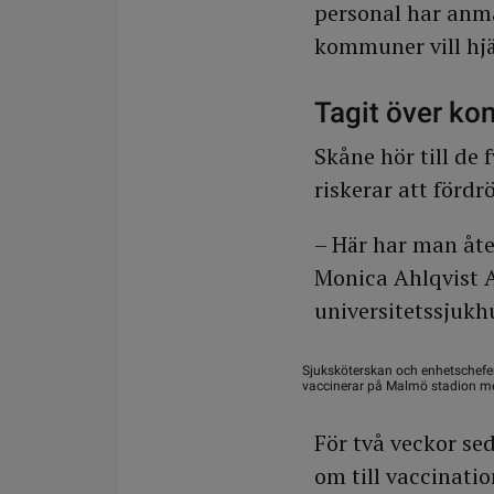
personal har anmä
kommuner vill hjäl
Tagit över ko
Skåne hör till de
riskerar att fördr
– Här har man åte
Monica Ahlqvist A
universitetssjukh
Sjuksköterskan och enhetschefe
vaccinerar på Malmö stadion me
För två veckor se
om till vaccinati