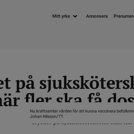
Mitt yrke
Annonsera
Prenumer
et på sjuksköter
är fler ska få dos
Nu kraftsamlar vården för att kunna vaccinera befolknin
Johan Nilsson/TT.