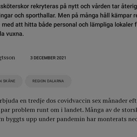
köterskor rekryteras på nytt och vården tar återi
ngar och sporthallar. Men på många håll kämpar r
med att hitta både personal och lämpliga lokaler f
lla vuxna.
gtsson
3 DECEMBER 2021
N SKÅNE
REGION DALARNA
rbjuda en tredje dos covidvaccin sex månader efte
kapar problem runt om i landet. Många av de stors
om byggts upp under pandemin har monterats ne