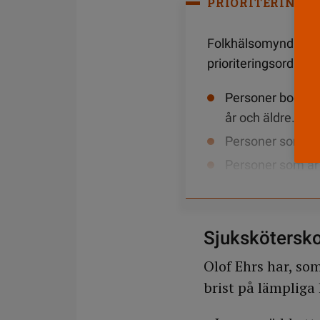
PRIORITERINGS
Folkhälsomyndighet
prioriteringsordning
Personer boende
år och äldre.
Personer som är
Personer som är 
enligt socialför
covid-19-sjukdom
Personer mellan 
Sjukskötersko
Personal inom vård o
Olof Ehrs har, so
vidare till personer 
brist på lämpliga 
vaccinationsarbetet.