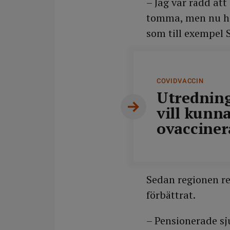
– Jag var rädd att
undanträngningseffe
tomma, men nu ha
Regionerna ansvarar
som till exempel S
beslut om start för
liksom tidigare, ski
förutsättningar.
COVIDVACCIN
Utredning
Källa: Folkhälsomy
vill kunn
ovacciner
Sedan regionen re
förbättrat.
– Pensionerade sj