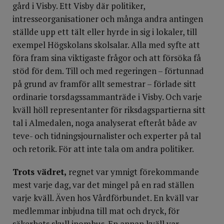
gård i Visby. Ett Visby där politiker,
intresseorganisationer och många andra antingen
ställde upp ett tält eller hyrde in sig i lokaler, till
exempel Högskolans skolsalar. Alla med syfte att
föra fram sina viktigaste frågor och att försöka få
stöd för dem. Till och med regeringen – förtunnad
på grund av framför allt semestrar – förlade sitt
ordinarie torsdagssammanträde i Visby. Och varje
kväll höll representanter för riksdagspartierna sitt
tal i Almedalen, noga analyserat efteråt både av
teve- och tidningsjournalister och experter på tal
och retorik. För att inte tala om andra politiker.
Trots vädret,
regnet var ymnigt förekommande
mest varje dag, var det min­gel på en rad ställen
varje kväll. Även hos Vårdförbundet. En kväll var
medlemmar inbjudna till mat och dryck, för
säkerhets skull inomhus. En annan kväll var