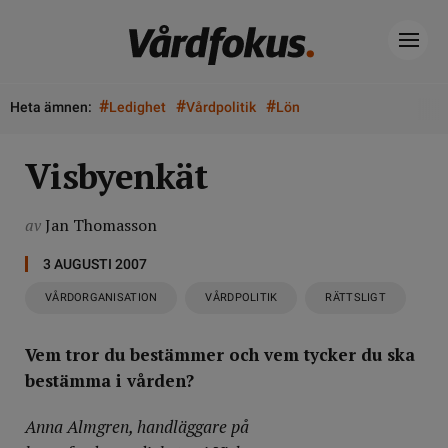
#
#
#
Heta ämnen:
Ledighet
Vårdpolitik
Lön
Visbyenkät
av
Jan Thomasson
3 AUGUSTI 2007
VÅRDORGANISATION
VÅRDPOLITIK
RÄTTSLIGT
Vem tror du bestämmer och vem tycker du ska
bestämma i vården?
Anna Almgren, handläggare på