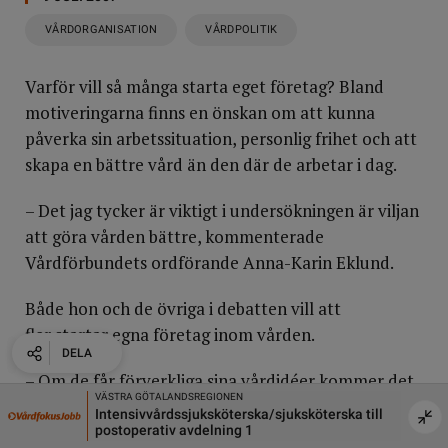
VÅRDORGANISATION
VÅRDPOLITIK
Varför vill så många starta eget företag? Bland
motiveringarna finns en önskan om att kunna
påverka sin arbetssituation, personlig frihet och att
skapa en bättre vård än den där de arbetar i dag.
– Det jag tycker är viktigt i undersökningen är viljan
att göra vården bättre, kommenterade
Vårdförbundets ordförande Anna-Karin Eklund.
Både hon och de övriga i debatten vill att
fler startar egna företag inom vården.
DELA
DELA
DELA
DELA
– Om de får förverkliga sina vårdidéer kommer det
Kriminalvården
Ryggkiru
patienterna till godo genom en bättre vård, ansåg
terska till
Sjuksköterskor till Skänninge anstalt och häkte -
Är du 
Inger Schörling (
till höger på bilden
), som nyligen
Tillsvidareanställning
Ryggk