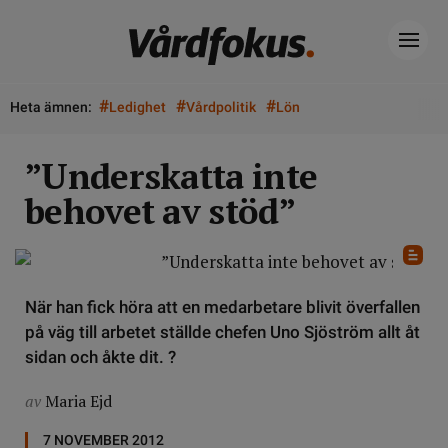
#
#
#
Heta ämnen:
Ledighet
Vårdpolitik
Lön
”Underskatta inte
behovet av stöd”
När han fick höra att en medarbetare blivit överfallen
på väg till arbetet ställde chefen Uno Sjöström allt åt
sidan och åkte dit. ?
av
Maria Ejd
7 NOVEMBER 2012