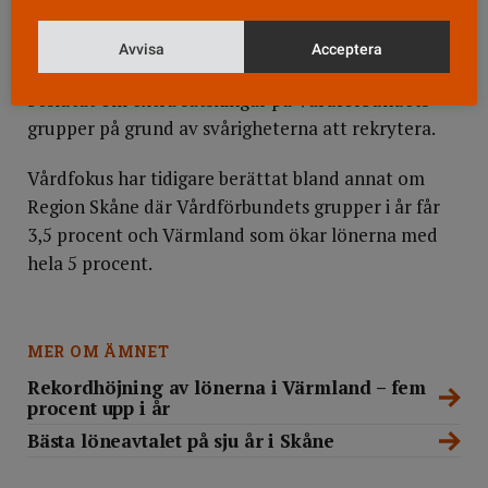
Med sitt beslut om att begränsa löneökningarna för
sjuksköterskor går Stockholm på tvärs mot flera
Avvisa
Acceptera
andra landsting och regioner där man tvärtom
beslutat om extra satsningar på Vårdförbundets
grupper på grund av svårigheterna att rekrytera.
Vårdfokus har tidigare berättat bland annat om
Region Skåne där Vårdförbundets grupper i år får
3,5 procent och Värmland som ökar lönerna med
hela 5 procent.
MER OM ÄMNET
Rekordhöjning av lönerna i Värmland – fem
procent upp i år
Bästa löneavtalet på sju år i Skåne