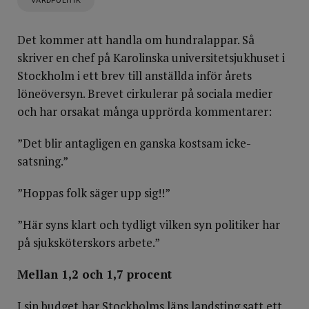
VÅRDPOLITIK
Det kommer att handla om hundralappar. Så
skriver en chef på Karolinska universitetsjukhuset i
Stockholm i ett brev till anställda inför årets
löneöversyn. Brevet cirkulerar på sociala medier
och har orsakat många upprörda kommentarer:
”Det blir antagligen en ganska kostsam icke-
satsning.”
”Hoppas folk säger upp sig!!”
”Här syns klart och tydligt vilken syn politiker har
på sjuksköterskors arbete.”
Mellan 1,2 och 1,7 procent
I sin budget har Stockholms läns landsting satt ett