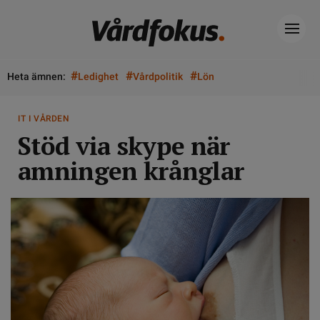
#
#
#
Heta ämnen:
Ledighet
Vårdpolitik
Lön
IT I VÅRDEN
Stöd via skype när
amningen krånglar