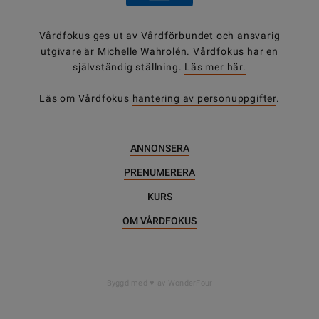
Vårdfokus ges ut av
Vårdförbundet
och ansvarig
utgivare är Michelle Wahrolén. Vårdfokus har en
självständig ställning.
Läs mer här.
Läs om Vårdfokus
hantering av personuppgifter
.
ANNONSERA
PRENUMERERA
KURS
OM VÅRDFOKUS
DELA
Byggd med
av WonderFour