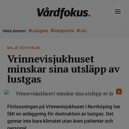
#
#
#
Heta ämnen:
Ledighet
Vårdpolitik
Lön
MILJÖ OCH HÄLSA
Vrinnevisjukhuset
minskar sina utsläpp av
lustgas
Förlossningen på Vrinnevisjukhuset i Norrköping har
fått en anläggning för destruktion av lustgas. Det
gynnar inte bara klimatet utan även patienter och
personal.