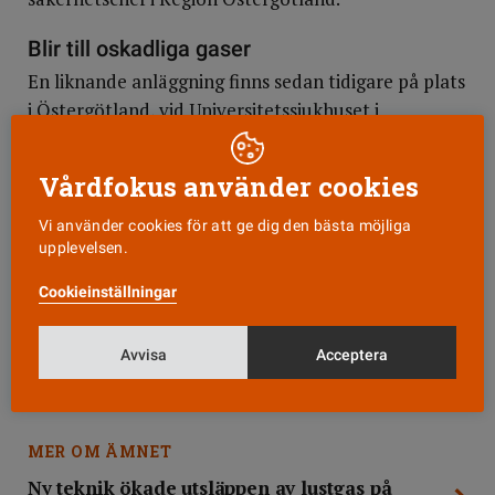
Blir till oskadliga gaser
En liknande anläggning finns sedan tidigare på plats
i Östergötland, vid Universitetssjukhuset i
Linköping.
Vårdfokus använder cookies
Tekniken bygger på att utandad lustgas och
överskottsgas tas omhand via ett slutet
Vi använder cookies för att ge dig den bästa möjliga
ventilationssystem och leds till en
upplevelsen.
destruktionsanläggning för lustgas. Med hjälp av en
Cookieinställningar
katalysator spjälkas lustgasmolekylen (N2O) till
kväve (N2) och syre (O2) som är vanliga gaser i vår
Avvisa
Acceptera
atmosfär och inte påverkar klimatet.
MER OM ÄMNET
Ny teknik ökade utsläppen av lustgas på