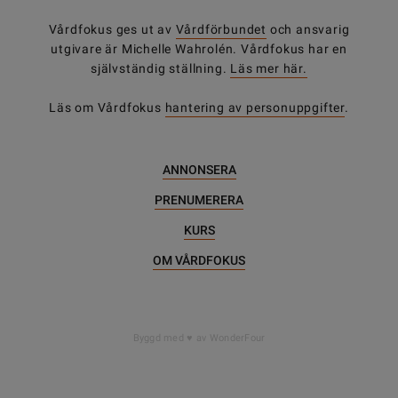
Vårdfokus ges ut av
Vårdförbundet
och ansvarig
utgivare är Michelle Wahrolén. Vårdfokus har en
självständig ställning.
Läs mer här.
Läs om Vårdfokus
hantering av personuppgifter
.
ANNONSERA
PRENUMERERA
KURS
OM VÅRDFOKUS
DELA
Byggd med
av WonderFour